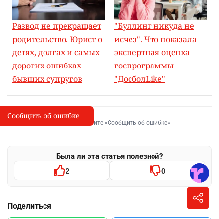
Развод не прекращает
"Буллинг никуда не
родительство. Юрист о
исчез". Что показала
детях, долгах и самых
экспертная оценка
дорогих ошибках
госпрограммы
бывших супругов
"ДосболLike"
Сообщить об ошибке
Сообщить об опечатке
I
Выделите фрагмент и нажмите «Сообщить об ошибке»
Была ли эта статья полезной?
2
0
Поделиться