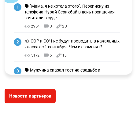
🗣 "Мама, я не хотела этого". Переписку из
1
телефона Нурай Серикбай в день похищения
зачитали в суде
2934
0
20
✍️ СОР и СОЧ не будут проводить в начальных
2
классах с 1 сентября. Чем их заменят?
3172
6
15
🗣 Мужчина сказал тост на свадьбе и
3
заработал уголовное дело
2899
11
88
Новости партнёров
⚠️ Доброе утро, друзья! Предлагаем обзор
4
главных новостей за 4 августа
2715
0
1
🗣Глава государства направил телеграмму
5
соболезнования родным и близким Халық