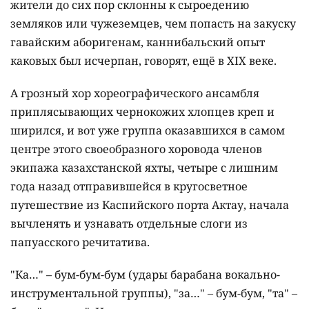
жители до сих пор склонны к сыроедению
земляков или чужеземцев, чем попасть на закуску
гавайским аборигенам, каннибальский опыт
каковых был исчерпан, говорят, ещё в XIX веке.
А грозный хор хореографического ансамбля
приплясывающих чернокожих хлопцев креп и
ширился, и вот уже группа оказавшихся в самом
центре этого своеобразного хоровода членов
экипажа казахстанской яхты, четыре с лишним
года назад отправившейся в кругосветное
путешествие из Каспийского порта Актау, начала
вычленять и узнавать отдельные слоги из
папуасского речитатива.
"Ка…" – бум-бум-бум (удары барабана вокально-
инструментальной группы), "за…" – бум-бум, "та" –