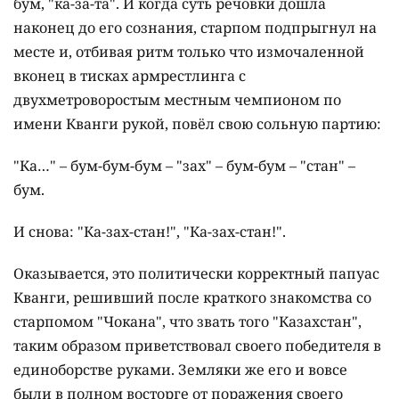
бум, "ка-за-та". И когда суть речовки дошла
наконец до его сознания, старпом подпрыгнул на
месте и, отбивая ритм только что измочаленной
вконец в тисках армрестлинга с
двухметроворостым местным чемпионом по
имени Кванги рукой, повёл свою сольную партию:
"Ка…" – бум-бум-бум – "зах" – бум-бум – "стан" –
бум.
И снова: "Ка-зах-стан!", "Ка-зах-стан!".
Оказывается, это политически корректный папуас
Кванги, решивший после краткого знакомства со
старпомом "Чокана", что звать того "Казахстан",
таким образом приветствовал своего победителя в
единоборстве руками. Земляки же его и вовсе
были в полном восторге от поражения своего