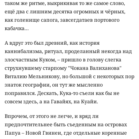
таком же ритме, выкрикивая то же самое слово,
ещё два с лишним десятка огромных и чёрных,
как голенище сапога, завсегдатаев портового
кабачка…
А вдруг это был древний, как история
каннибализма, ритуал, проделанный некогда над
злосчастным Куком, – пришло в голову слегка
струхнувшему старпому "Чокана Валиханова"
Виталию Мельникову, но большой с некоторых пор
знаток географии, он тут же мысленно
поправился. Дескать, Кука-то съели как бы не
совсем здесь, а на Гавайях, на Куайи.
Впрочем, от этого не легче, и вряд ли
предпочтительнее быть съеденным на островах
Папуа – Новой Гвинеи, где отдельные коренные