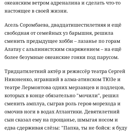
океанским ветром адреналина и сделать что-то
настоящее в своей жизни.
Асель Соромбаева, двадцатишестилетняя и ещё
свободная от семейных уз барышня, решила
сменить предыдущее хобби – лазанье по горам
Алатау с альпинистским снаряжением – на ещё
более безумные океанские гонки под парусом.
Тридцатилетний актёр и режиссёр театра Сергей
Никоненко, игравший в алма-атинском ТЮЗе и
театре Лермонтова одних мерзавцев и подлецов,
которых в конце обязательно "мочили", решил
сменить амплуа, сыграв роль героя-морехода и
омочив ноги в водах Атлантики. Девятилетний
сын сказал ему на прощанье, шмыгая носом и
едва сдерживая слёзы: "Папка, ты не бойся: я буду