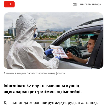
Написать автору
Алматы әкімдігі баспасөз қызметінің фотосы
Іnformburo.kz елу тоғызыншы күннің
оқиғаларын рет-ретімен әңгімелейді.
Қазақстанда коронавирус жұқтырудың алғашқы