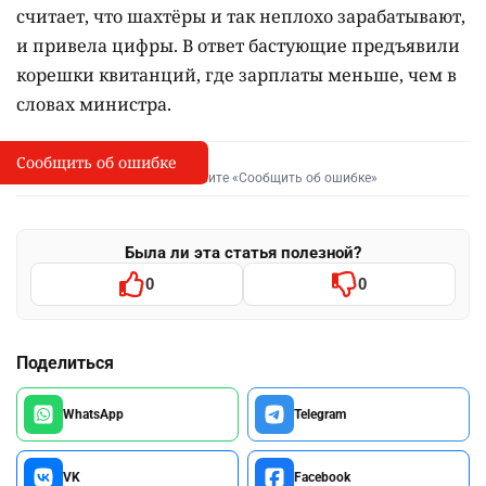
считает, что шахтёры и так неплохо зарабатывают,
и привела цифры. В ответ бастующие предъявили
корешки квитанций, где зарплаты меньше, чем в
словах министра.
Сообщить об ошибке
Сообщить об опечатке
I
Выделите фрагмент и нажмите «Сообщить об ошибке»
Была ли эта статья полезной?
0
0
Поделиться
WhatsApp
Telegram
VK
Facebook