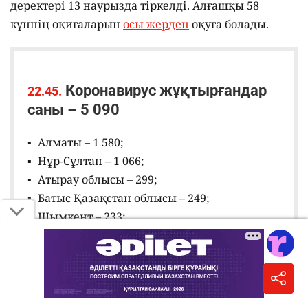
деректері 13 наурызда тіркелді. Алғашқы 58
күннің оқиғаларын
осы жерден
оқуға болады.
Коронавирус жұқтырғандар
22.45.
саны – 5 090
Алматы – 1 580;
Нұр-Сұлтан – 1 066;
Атырау облысы – 299;
Батыс Қазақстан облысы – 249;
Шымкент – 233;
Қызылорда облысы – 229;
Қарағанды облысы – 191;
Алматы облысы – 183;
Түркістан облысы – 180;