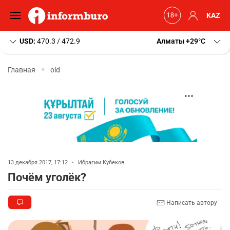
KAZ
USD:
470.3 / 472.9
Алматы
+29
C
Главная
old
13 декабря 2017, 17:12
•
Ибрагим Кубеков
Почём уголёк?
Написать автору