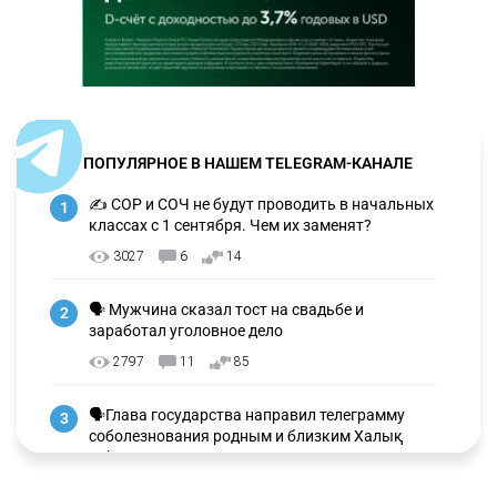
ПОПУЛЯРНОЕ В НАШЕМ TELEGRAM-КАНАЛЕ
✍️ СОР и СОЧ не будут проводить в начальных
1
классах с 1 сентября. Чем их заменят?
3027
6
14
🗣 Мужчина сказал тост на свадьбе и
2
заработал уголовное дело
2797
11
85
🗣Глава государства направил телеграмму
3
соболезнования родным и близким Халық
қаһарманы Ивана Гапича
2652
2
42