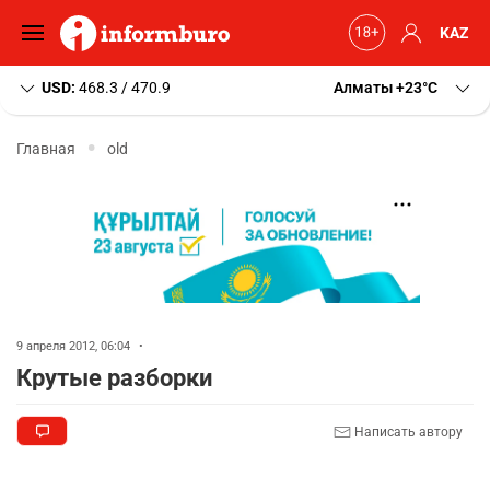
KAZ
USD:
468.3 / 470.9
Алматы
+23
C
Главная
old
9 апреля 2012, 06:04
•
Крутые разборки
Написать автору