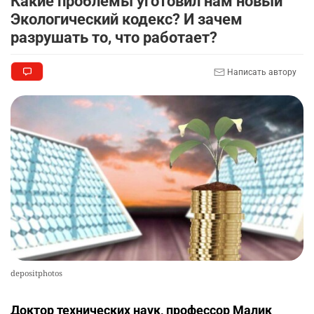
Какие проблемы уготовил нам новый
амнистии
Экологический кодекс? И зачем
2356
3
18
разрушать то, что работает?
🏠 Оправданному пастуху из Актобе подарили
9
Написать автору
квартиру
2349
7
72
🎬 Умер известный казахстанский
10
кинорежиссёр Ардак Амиркулов
2324
0
50
depositphotos
Доктор технических наук, профессор Малик