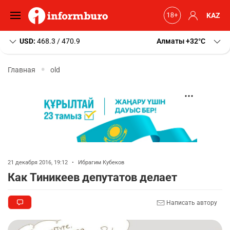
KAZ
USD:
468.3 / 470.9
Алматы
+32
C
Главная
old
21 декабря 2016, 19:12
•
Ибрагим Кубеков
Как Тиникеев депутатов делает
Написать автору