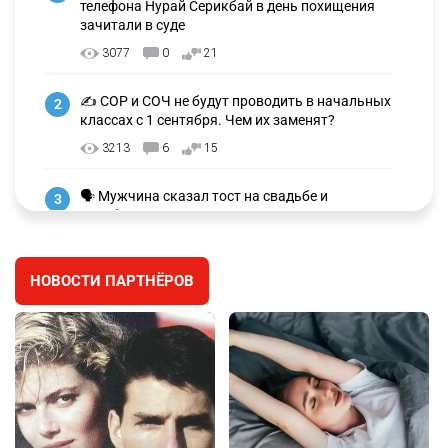
телефона Нурай Серикбай в день похищения
зачитали в суде
3077
0
21
✍️ СОР и СОЧ не будут проводить в начальных
2
классах с 1 сентября. Чем их заменят?
3213
6
15
🗣 Мужчина сказал тост на свадьбе и
3
заработал уголовное дело
2948
11
88
НОВОСТИ ПАРТНЁРОВ
⚠️ Доброе утро, друзья! Предлагаем обзор
4
главных новостей за 4 августа
2745
0
1
🗣Глава государства направил телеграмму
5
соболезнования родным и близким Халық
қаһарманы Ивана Гапича