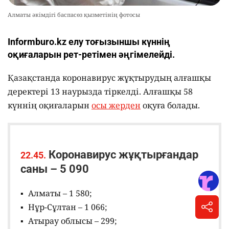
Алматы әкімдігі баспасөз қызметінің фотосы
Іnformburo.kz елу тоғызыншы күннің
оқиғаларын рет-ретімен әңгімелейді.
Қазақстанда коронавирус жұқтырудың алғашқы
деректері 13 наурызда тіркелді. Алғашқы 58
күннің оқиғаларын
осы жерден
оқуға болады.
Коронавирус жұқтырғандар
22.45.
саны – 5 090
Алматы – 1 580;
Нұр-Сұлтан – 1 066;
Атырау облысы – 299;