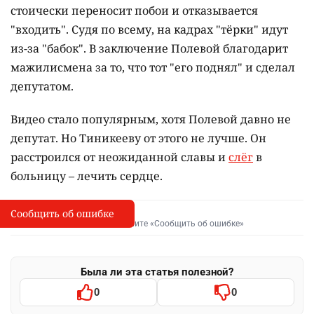
стоически переносит побои и отказывается
"входить". Судя по всему, на кадрах "тёрки" идут
из-за "бабок". В заключение Полевой благодарит
мажилисмена за то, что тот "его поднял" и сделал
депутатом.
Видео стало популярным, хотя Полевой давно не
депутат. Но Тиникееву от этого не лучше. Он
расстроился от неожиданной славы и
слёг
в
больницу – лечить сердце.
Сообщить об ошибке
Сообщить об опечатке
I
Выделите фрагмент и нажмите «Сообщить об ошибке»
Была ли эта статья полезной?
0
0