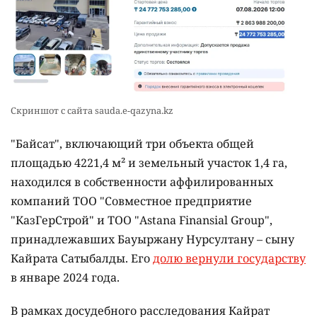
Скриншот с сайта sauda.e-qazyna.kz
"Байсат", включающий три объекта общей
площадью 4221,4 м² и земельный участок 1,4 га,
находился в собственности аффилированных
компаний ТОО "Совместное предприятие
"КазГерСтрой" и ТОО "Astana Finansial Group",
принадлежавших Бауыржану Нурсултану – сыну
Кайрата Сатыбалды. Его
долю вернули государству
в январе 2024 года.
В рамках досудебного расследования Кайрат