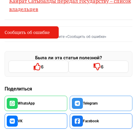
Кайрат Сатыбалды передал государству – список
владельцев
Сообщить об ошибке
Сообщить об опечатке
I
Выделите фрагмент и нажмите «Сообщить об ошибке»
Была ли эта статья полезной?
6
6
Поделиться
WhatsApp
Telegram
VK
Facebook