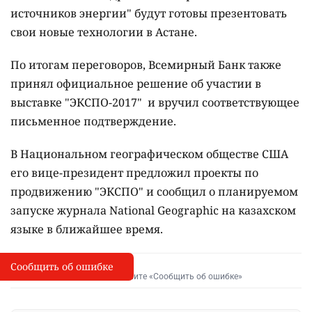
источников энергии" будут готовы презентовать
свои новые технологии в Астане.
По итогам переговоров, Всемирный Банк также
принял официальное решение об участии в
выставке "ЭКСПО-2017" и вручил соответствующее
письменное подтверждение.
В Национальном географическом обществе США
его вице-президент предложил проекты по
продвижению "ЭКСПО" и сообщил о планируемом
запуске журнала National Geographic на казахском
языке в ближайшее время.
Сообщить об ошибке
Сообщить об опечатке
I
Выделите фрагмент и нажмите «Сообщить об ошибке»