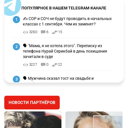
ПОПУЛЯРНОЕ В НАШЕМ TELEGRAM-КАНАЛЕ
✍️ СОР и СОЧ не будут проводить в начальных
1
классах с 1 сентября. Чем их заменят?
3280
6
15
🗣 "Мама, я не хотела этого". Переписку из
2
телефона Нурай Серикбай в день похищения
зачитали в суде
3227
0
22
🗣 Мужчина сказал тост на свадьбе и
3
заработал уголовное дело
3002
11
88
НОВОСТИ ПАРТНЁРОВ
🐏 Скота больше, а мясо дороже. Почему в
4
Казахстане продолжают расти цены на
баранину и конину
2675
5
18