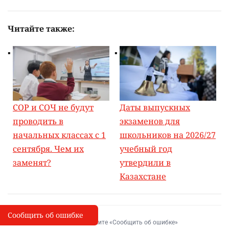
Читайте также:
СОР и СОЧ не будут
Даты выпускных
проводить в
экзаменов для
начальных классах с 1
школьников на 2026/27
сентября. Чем их
учебный год
заменят?
утвердили в
Казахстане
Сообщить об ошибке
Сообщить об опечатке
I
Выделите фрагмент и нажмите «Сообщить об ошибке»