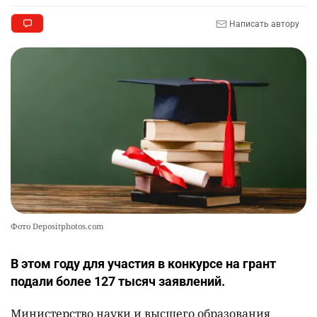
аппараты без инвалидности
2440
2
26
Написать автору
💻 В школах Казахстана изменили название и
10
содержание некоторых предметов
2469
3
19
Фото Depositphotos.com
В этом году для участия в конкурсе на грант
подали более 127 тысяч заявлений.
Министерство науки и высшего образования