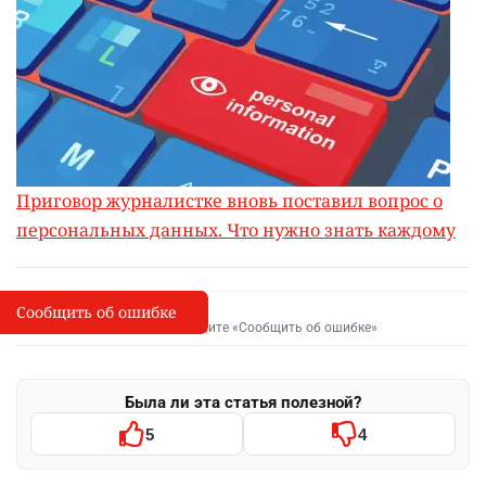
Приговор журналистке вновь поставил вопрос о
персональных данных. Что нужно знать каждому
Сообщить об ошибке
Сообщить об опечатке
I
Выделите фрагмент и нажмите «Сообщить об ошибке»
Была ли эта статья полезной?
5
4