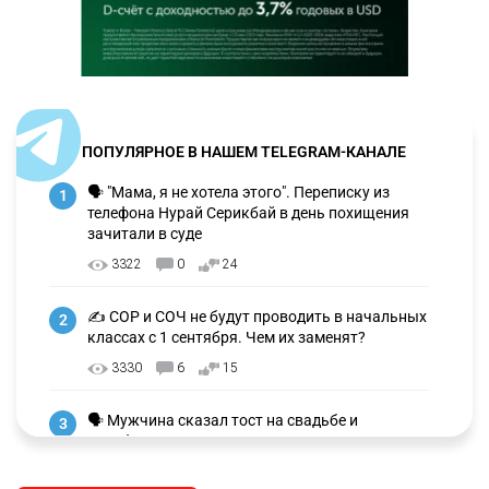
ПОПУЛЯРНОЕ В НАШЕМ TELEGRAM-КАНАЛЕ
🗣 "Мама, я не хотела этого". Переписку из
1
телефона Нурай Серикбай в день похищения
зачитали в суде
3322
0
24
✍️ СОР и СОЧ не будут проводить в начальных
2
классах с 1 сентября. Чем их заменят?
3330
6
15
🗣 Мужчина сказал тост на свадьбе и
3
заработал уголовное дело
3038
11
88