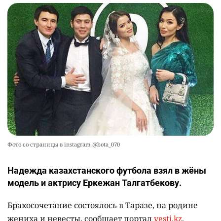
Фото со страницы в instagram @bota_070
Надежда казахстанского футбола взял в жёны
модель и актрису Еркежан Талгатбекову.
Бракосочетание состоялось в Таразе, на родине
жениха и невесты, сообщает портал
vesti.kz
.