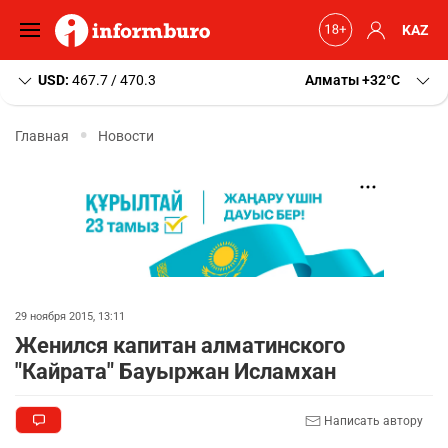
KAZ
USD:
467.7 / 470.3
Алматы
+32
C
Главная
Новости
29 ноября 2015, 13:11
Женился капитан алматинского
"Кайрата" Бауыржан Исламхан
Написать автору