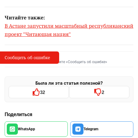
Читайте также:
В Астане запустили масштабный республиканский
проект "Читающая нация"
Сообщить об ошибке
Сообщить об опечатке
I
Выделите фрагмент и нажмите «Сообщить об ошибке»
Была ли эта статья полезной?
32
2
Поделиться
WhatsApp
Telegram