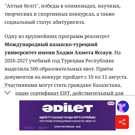
"Алтын белгі", победы в олимпиадах, научных,
творческих и спортивных конкурсах, а также
социальный статус абитуриента.
Одну из крупнейших программ реализует
Международный казахско-турецкий
университет имени Ходжи Ахмета Яссауи
. На
2026-2027 учебный год Турецкая Республика
выделила 500 образовательных квот. Приём
документов на конкурс пройдет с 10 по 15 августа.
Участниками могут стать граждане Казахстана,
имеющие сертификат ЕНТ, действительный для
участия в конкурсе на государственный
образовательный грант, и набравшие проходной
балл, установленный университетом.
Кызылординский университет имени Коркыт