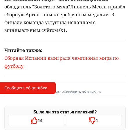
обладатель "Золотого мяча"Лионель Месси привёл
сборную Аргентины к серебряным медалям. В
финале команда уступила испанцам с
минимальным счётом 0:1.
Читайте также:
Сборная Испании выиграла чемпионат мира по
футболу
Сообщить об ошибке
Сообщить об опечатке
I
Выделите фрагмент и нажмите «Сообщить об ошибке»
Была ли эта статья полезной?
14
1