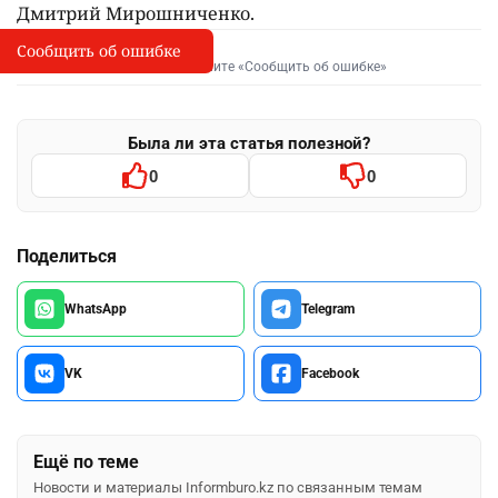
Дмитрий Мирошниченко.
Сообщить об ошибке
Сообщить об опечатке
I
Выделите фрагмент и нажмите «Сообщить об ошибке»
Была ли эта статья полезной?
0
0
Поделиться
WhatsApp
Telegram
VK
Facebook
Ещё по теме
Новости и материалы Informburo.kz по связанным темам