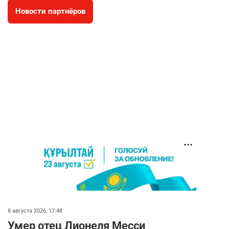
Новости партнёров
🐏 Скота больше, а мясо дороже. Почему в
4
Казахстане продолжают расти цены на
баранину и конину
2731
5
18
⚠️ Доброе утро, друзья! Предлагаем обзор
5
главных новостей за 4 августа
2823
0
1
🗣Глава государства направил телеграмму
6
соболезнования родным и близким Халық
қаһарманы Ивана Гапича
2797
2
42
🇫🇷 Клуб ПСЖ объявил об открытии своей
7
футбольной академии в Астане
2840
2
40
8 августа 2026, 17:48
Умер отец Лионеля Месси