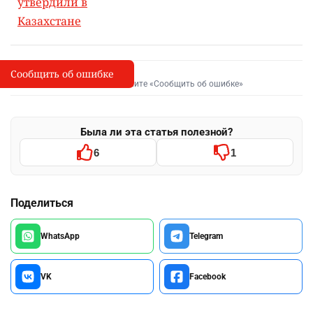
утвердили в
Казахстане
Сообщить об ошибке
Сообщить об опечатке
I
Выделите фрагмент и нажмите «Сообщить об ошибке»
Была ли эта статья полезной?
6
1
Поделиться
WhatsApp
Telegram
VK
Facebook