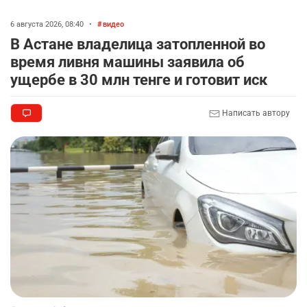
2396
5
17
6 августа 2026, 08:40
•
видео
🏠 Оправданному пастуху из Актобе подарили
8
В Астане владелица затопленной во
квартиру
время ливня машины заявила об
2302
7
71
ущербе в 30 млн тенге и готовит иск
🎬 Умер известный казахстанский
9
Написать автору
кинорежиссёр Ардак Амиркулов
2285
0
50
🌟 Ступень ракеты SpaceX врежется в Луну
10
2341
1
22