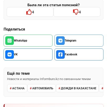
Была ли эта статья полезной?
4
4
Поделиться
WhatsApp
Telegram
VK
Facebook
Ещё по теме
Новости и материалы Informburo.kz по связанным темам
АСТАНА
АВТОМОБИЛЬ
ДОЖДИ В КАЗАХСТАНЕ
М