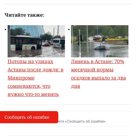
Читайте также:
Потопы на улицах
Ливень в Астане: 70%
Астаны после дождя: в
месячной нормы
Минпроме
осадков выпало за два
сомневаются, что
дня
нужно что-то менять
Сообщить об ошибке
Сообщить об опечатке
I
Выделите фрагмент и нажмите «Сообщить об ошибке»