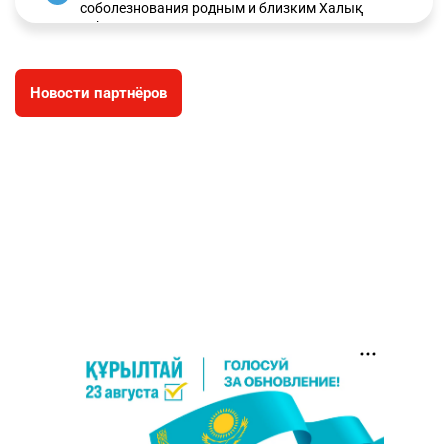
соболезнования родным и близким Халық
қаһарманы Ивана Гапича
2618
2
42
Новости партнёров
🇫🇷 Клуб ПСЖ объявил об открытии своей
4
футбольной академии в Астане
2629
2
39
🇺🇸🇯🇵 США и Япония провели совместную
5
интервенцию для спасения иены
2686
1
16
💬 Димаш Кудайберген ответил на критику
6
нового клипа
2718
6
77
🐏 Скота больше, а мясо дороже. Почему в
7
Казахстане продолжают расти цены на
баранину и конину