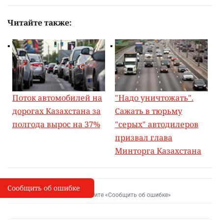
Читайте также:
Поток автомобилей на
"Надо уничтожать".
дорогах Казахстана за
Сажать в тюрьму
полгода вырос на 37%
"серых" автодилеров
призвал глава
Минторга Казахстана
Сообщить об ошибке
Сообщить об опечатке
I
Выделите фрагмент и нажмите «Сообщить об ошибке»