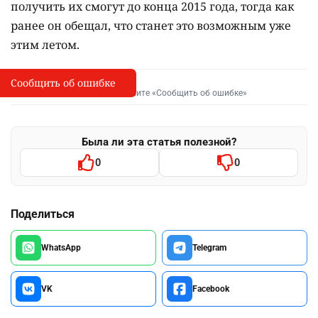
получить их смогут до конца 2015 года, тогда как
ранее он обещал, что станет это возможным уже
этим летом.
Сообщить об ошибке
Сообщить об опечатке
I
Выделите фрагмент и нажмите «Сообщить об ошибке»
Была ли эта статья полезной?
0
0
Поделиться
WhatsApp
Telegram
VK
Facebook