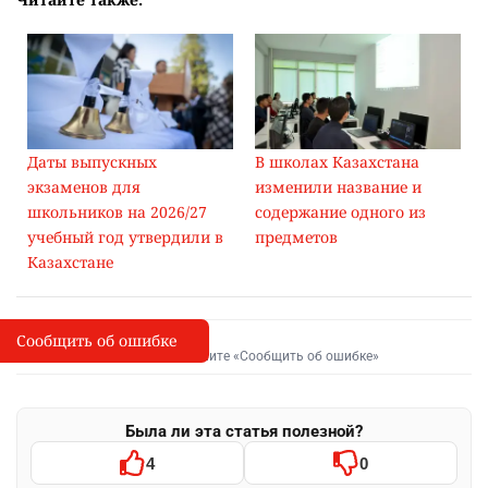
Даты выпускных
В школах Казахстана
экзаменов для
изменили название и
школьников на 2026/27
содержание одного из
учебный год утвердили в
предметов
Казахстане
Сообщить об ошибке
Сообщить об опечатке
I
Выделите фрагмент и нажмите «Сообщить об ошибке»
Была ли эта статья полезной?
4
0