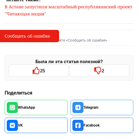
В Астане запустили масштабный республиканский проект
"Читающая нация"
Сообщить об ошибке
Сообщить об опечатке
I
Выделите фрагмент и нажмите «Сообщить об ошибке»
Была ли эта статья полезной?
25
2
Поделиться
WhatsApp
Telegram
VK
Facebook