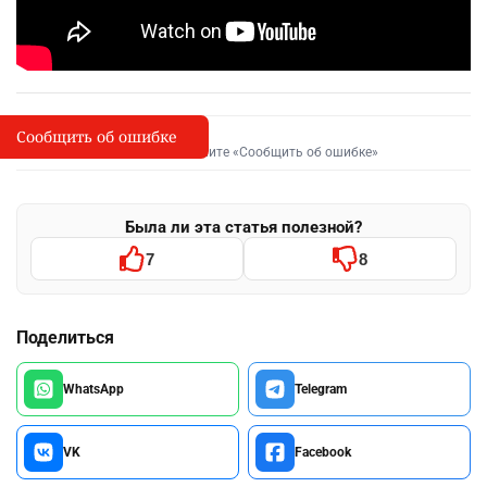
Сообщить об ошибке
Сообщить об опечатке
I
Выделите фрагмент и нажмите «Сообщить об ошибке»
Была ли эта статья полезной?
7
8
Поделиться
WhatsApp
Telegram
VK
Facebook