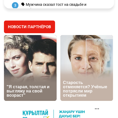
🗣 Мужчина сказал тост на свадьбе и
3
заработал уголовное дело
3029
11
88
НОВОСТИ ПАРТНЁРОВ
🐏 Скота больше, а мясо дороже. Почему в
4
Казахстане продолжают расти цены на
баранину и конину
2719
5
18
⚠️ Доброе утро, друзья! Предлагаем обзор
5
главных новостей за 4 августа
2814
0
1
🗣Глава государства направил телеграмму
6
соболезнования родным и близким Халық
қаһарманы Ивана Гапича
2787
2
42
🇫🇷 Клуб ПСЖ объявил об открытии своей
7