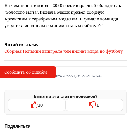
На чемпионате мира – 2026 восьмикратный обладатель
"Золотого мяча"Лионель Месси привёл сборную
Аргентины к серебряным медалям. В финале команда
уступила испанцам с минимальным счётом 0:1.
Читайте также:
Сборная Испании выиграла чемпионат мира по футболу
Сообщить об ошибке
Сообщить об опечатке
I
Выделите фрагмент и нажмите «Сообщить об ошибке»
Была ли эта статья полезной?
10
1
Поделиться