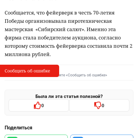
Сообщается, что фейерверк в честь 70-летия
Победы организовывала пиротехническая
мастерская «Сибирский салют». Именно эта
фирма стала победителем аукциона, согласно
которому стоимость фейерверка составила почти 2
миллиона рублей.
Сообщить об ошибке
Сообщить об опечатке
I
Выделите фрагмент и нажмите «Сообщить об ошибке»
Была ли эта статья полезной?
0
0
Поделиться