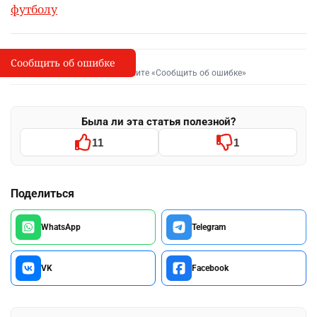
футболу
Сообщить об ошибке
Сообщить об опечатке
I
Выделите фрагмент и нажмите «Сообщить об ошибке»
Была ли эта статья полезной?
11
1
Поделиться
WhatsApp
Telegram
VK
Facebook