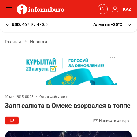
KAZ
USD:
467.9 / 470.5
Алматы
+30
C
Главная
Новости
10 мая 2015, 05:05
•
Ольга Файзуллина
Залп салюта в Омске взорвался в толпе
Написать автору