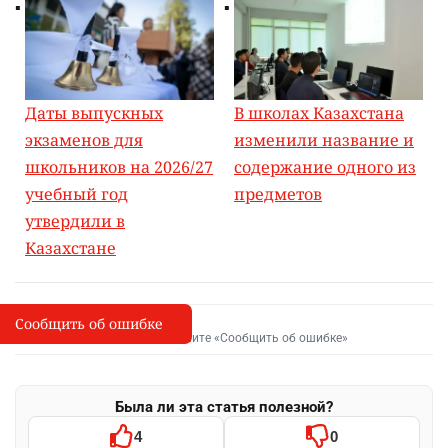
Даты выпускных
В школах Казахстана
экзаменов для
изменили название и
школьников на 2026/27
содержание одного из
учебный год
предметов
утвердили в
Казахстане
Сообщить об ошибке
Сообщить об опечатке
I
Выделите фрагмент и нажмите «Сообщить об ошибке»
Была ли эта статья полезной?
4
0