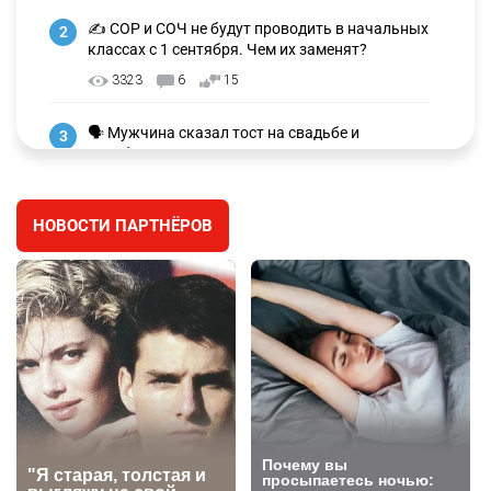
✍️ СОР и СОЧ не будут проводить в начальных
2
классах с 1 сентября. Чем их заменят?
3323
6
15
🗣 Мужчина сказал тост на свадьбе и
3
заработал уголовное дело
3030
11
88
НОВОСТИ ПАРТНЁРОВ
🐏 Скота больше, а мясо дороже. Почему в
4
Казахстане продолжают расти цены на
баранину и конину
2721
5
18
⚠️ Доброе утро, друзья! Предлагаем обзор
5
главных новостей за 4 августа
2815
0
1
🗣Глава государства направил телеграмму
6
соболезнования родным и близким Халық