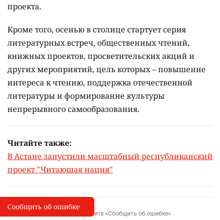
проекта.
Кроме того, осенью в столице стартует серия
литературных встреч, общественных чтений,
книжных проектов, просветительских акций и
других мероприятий, цель которых –
повышение
интереса к чтению, поддержка отечественной
литературы и формирование культуры
непрерывного самообразования.
Читайте также:
В Астане запустили масштабный республиканский
проект "Читающая нация"
Сообщить об ошибке
Сообщить об опечатке
I
Выделите фрагмент и нажмите «Сообщить об ошибке»