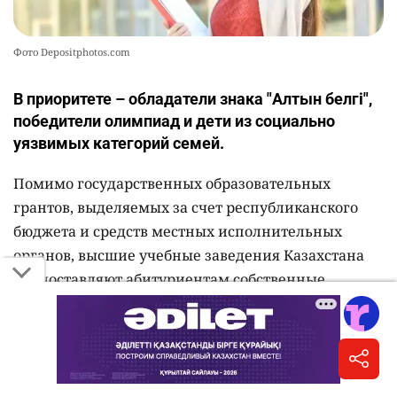
Фото Depositphotos.com
В приоритете – обладатели знака "Алтын белгі",
победители олимпиад и дети из социально
уязвимых категорий семей.
Помимо государственных образовательных
грантов, выделяемых за счет республиканского
бюджета и средств местных исполнительных
органов, высшие учебные заведения Казахстана
предоставляют абитуриентам собственные
образовательные гранты, скидки на оплату
обучения и именные стипендии,
сообщает
Министерство науки и высшего образования РК.
В 2026 году общее количество ректорских,