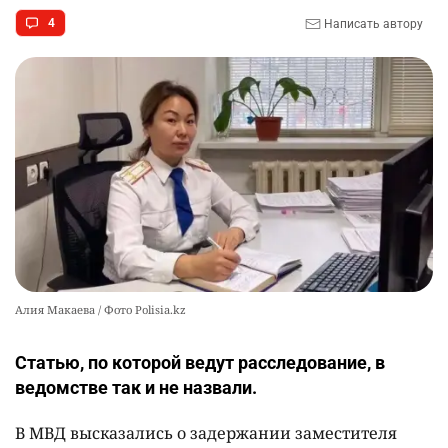
🗣Глава государства направил телеграмму
10
4
Написать автору
соболезнования родным и близким Халық
қаһарманы Ивана Гапича
2589
2
41
Алия Макаева / Фото Polisia.kz
Статью, по которой ведут расследование, в
ведомстве так и не назвали.
В МВД высказались о задержании заместителя