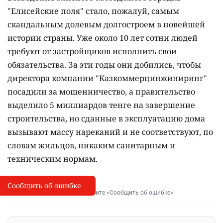
"Елисейские поля" стало, пожалуй, самым
скандальным долевым долгостроем в новейшей
истории страны. Уже около 10 лет сотни людей
требуют от застройщиков исполнить свои
обязательства. За эти годы они добились, чтобы
директора компании "Казкоммерцинжиниринг"
посадили за мошенничество, а правительство
выделило 5 миллиардов тенге на завершение
строительства, но сданные в эксплуатацию дома
вызывают массу нареканий и не соответствуют, по
словам жильцов, никаким санитарным и
техническим нормам.
Сообщить об ошибке
Сообщить об опечатке
I
Выделите фрагмент и нажмите «Сообщить об ошибке»