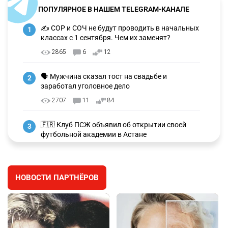
ПОПУЛЯРНОЕ В НАШЕМ TELEGRAM-КАНАЛЕ
✍️ СОР и СОЧ не будут проводить в начальных
1
классах с 1 сентября. Чем их заменят?
2865
6
12
🗣 Мужчина сказал тост на свадьбе и
2
заработал уголовное дело
2707
11
84
🇫🇷 Клуб ПСЖ объявил об открытии своей
3
футбольной академии в Астане
2603
2
39
🇺🇸🇯🇵 США и Япония провели совместную
4
НОВОСТИ ПАРТНЁРОВ
интервенцию для спасения иены
2681
1
16
💬 Димаш Кудайберген ответил на критику
5