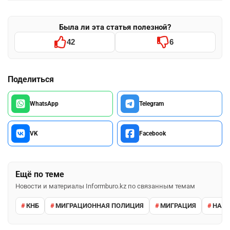
Была ли эта статья полезной?
42
6
Поделиться
WhatsApp
Telegram
VK
Facebook
Ещё по теме
Новости и материалы Informburo.kz по связанным темам
КНБ
МИГРАЦИОННАЯ ПОЛИЦИЯ
МИГРАЦИЯ
НАРУ