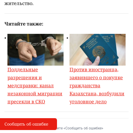
жительство.
Читайте также:
Поддельные
Против иностранца,
разрешения и
заявившего о покупке
медсправки: канал
гражданства
незаконной миграции
Казахстана, возбудили
пресекли в СКО
уголовное дело
Сообщить об ошибке
Сообщить об опечатке
I
Выделите фрагмент и нажмите «Сообщить об ошибке»