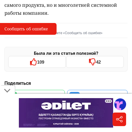
самого продукта, но и многолетней системной
работы компании.
Сообщить об ошибке
Сообщить об опечатке
I
Выделите фрагмент и нажмите «Сообщить об ошибке»
Была ли эта статья полезной?
109
42
Поделиться
WhatsApp
Telegram
VK
Facebook