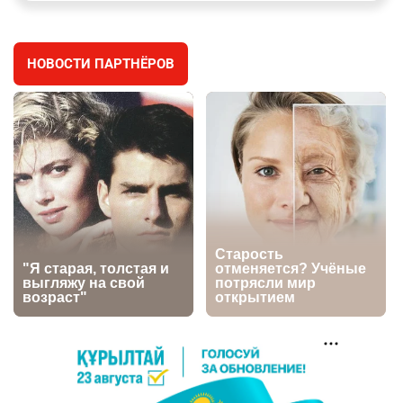
заработал уголовное дело
2899
11
88
НОВОСТИ ПАРТНЁРОВ
⚠️ Доброе утро, друзья! Предлагаем обзор
4
главных новостей за 4 августа
2715
0
1
🗣Глава государства направил телеграмму
5
соболезнования родным и близким Халық
қаһарманы Ивана Гапича
2717
2
42
🇫🇷 Клуб ПСЖ объявил об открытии своей
6
футбольной академии в Астане
2752
2
39
🚗 Казахстанцев убедили оформить
7
автокредиты за вознаграждение
2701
0
11