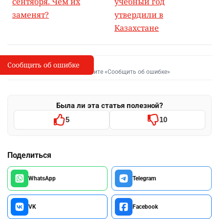
сентября. Чем их
учебный год
заменят?
утвердили в
Казахстане
Сообщить об ошибке
Сообщить об опечатке
I
Выделите фрагмент и нажмите «Сообщить об ошибке»
Была ли эта статья полезной?
5
10
Поделиться
WhatsApp
Telegram
VK
Facebook