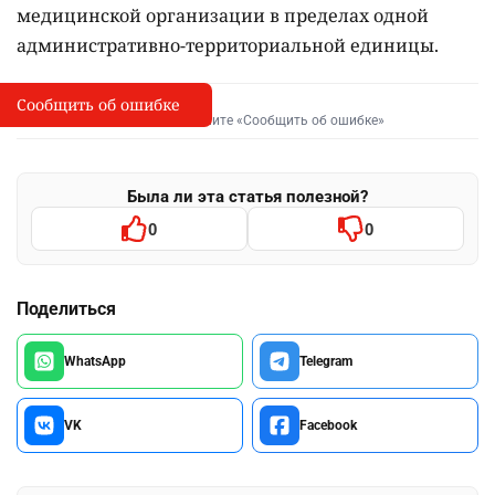
медицинской организации в пределах одной
административно-территориальной единицы.
Сообщить об ошибке
Сообщить об опечатке
I
Выделите фрагмент и нажмите «Сообщить об ошибке»
Была ли эта статья полезной?
0
0
Поделиться
WhatsApp
Telegram
VK
Facebook