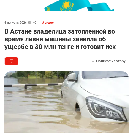
баранину и конину
2394
5
17
6 августа 2026, 08:40
•
видео
🏠 Оправданному пастуху из Актобе подарили
8
В Астане владелица затопленной во
квартиру
время ливня машины заявила об
2301
7
71
ущербе в 30 млн тенге и готовит иск
🎬 Умер известный казахстанский
9
Написать автору
кинорежиссёр Ардак Амиркулов
2284
0
50
🌟 Ступень ракеты SpaceX врежется в Луну
10
2340
1
22