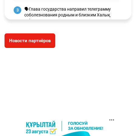
🗣Глава государства направил телеграмму
3
соболезнования родным и близким Халық
қаһарманы Ивана Гапича
2618
2
42
Новости партнёров
🇫🇷 Клуб ПСЖ объявил об открытии своей
4
футбольной академии в Астане
2629
2
39
🇺🇸🇯🇵 США и Япония провели совместную
5
интервенцию для спасения иены
2686
1
16
💬 Димаш Кудайберген ответил на критику
6
нового клипа
2717
6
77
🐏 Скота больше, а мясо дороже. Почему в
7
Казахстане продолжают расти цены на