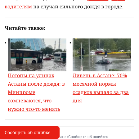
водителям
на случай сильного дождя в городе.
Читайте также:
Потопы на улицах
Ливень в Астане: 70%
Астаны после дождя: в
месячной нормы
Минпроме
осадков выпало за два
сомневаются, что
дня
нужно что-то менять
Сообщить об ошибке
Сообщить об опечатке
I
Выделите фрагмент и нажмите «Сообщить об ошибке»