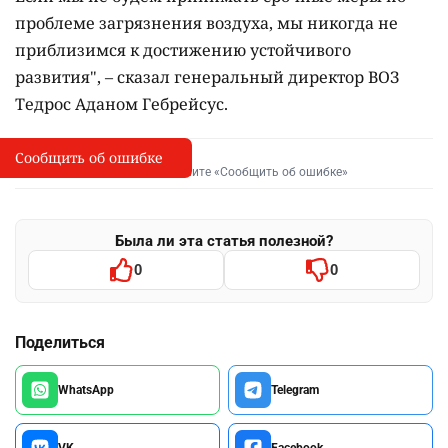
проблеме загрязнения воздуха, мы никогда не
приблизимся к достижению устойчивого
развития", – сказал генеральный директор ВОЗ
Тедрос Аданом Гебрейсус.
Сообщить об ошибке
Сообщить об опечатке
I
Выделите фрагмент и нажмите «Сообщить об ошибке»
Была ли эта статья полезной?
0
0
Поделиться
WhatsApp
Telegram
VK
Facebook