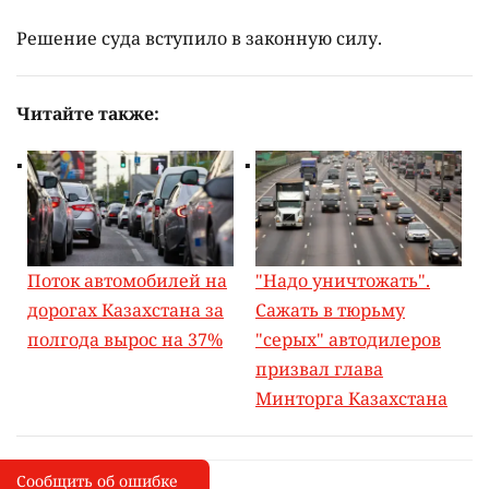
Решение суда вступило в законную силу.
Читайте также:
Поток автомобилей на
"Надо уничтожать".
дорогах Казахстана за
Сажать в тюрьму
полгода вырос на 37%
"серых" автодилеров
призвал глава
Минторга Казахстана
Сообщить об ошибке
Сообщить об опечатке
I