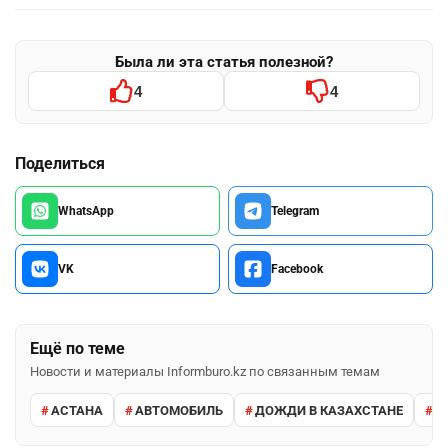
Была ли эта статья полезной?
4
4
Поделиться
WhatsApp
Telegram
VK
Facebook
Ещё по теме
Новости и материалы Informburo.kz по связанным темам
АСТАНА
АВТОМОБИЛЬ
ДОЖДИ В КАЗАХСТАНЕ
М