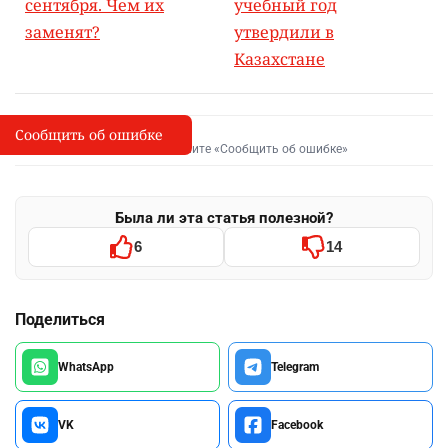
сентября. Чем их
учебный год
заменят?
утвердили в
Казахстане
Сообщить об ошибке
Сообщить об опечатке
I
Выделите фрагмент и нажмите «Сообщить об ошибке»
Была ли эта статья полезной?
6
14
Поделиться
WhatsApp
Telegram
VK
Facebook