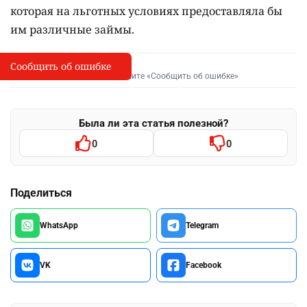
которая на льготных условиях предоставляла бы
им различные займы.
Сообщить об ошибке
Сообщить об опечатке
I
Выделите фрагмент и нажмите «Сообщить об ошибке»
Была ли эта статья полезной?
0
0
Поделиться
WhatsApp
Telegram
VK
Facebook