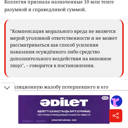
Коллегия признала назначенные 10 млн тенге
разумной и справедливой суммой.
"Компенсация морального вреда не является
мерой уголовной ответственности и не может
рассматриваться как способ усиления
наказания осуждённого либо средство
дополнительного воздействия на виновное
лицо", – говорится в постановлении.
Апелляционную жалобу потерпевшего и его
адвоката оставили без удовлетворения, приговор –
без изменения. Постановление вступило в
законную силу.
ДТП произошло
в ночь на 21 марта на проспекте