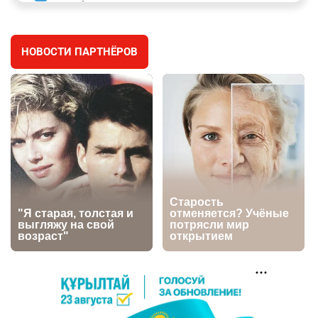
заработал уголовное дело
2938
11
88
НОВОСТИ ПАРТНЁРОВ
⚠️ Доброе утро, друзья! Предлагаем обзор
4
главных новостей за 4 августа
2742
0
1
🗣Глава государства направил телеграмму
5
соболезнования родным и близким Халық
қаһарманы Ивана Гапича
2734
2
42
🇫🇷 Клуб ПСЖ объявил об открытии своей
6
футбольной академии в Астане
2777
2
40
🚗 Казахстанцев убедили оформить
7
автокредиты за вознаграждение
2712
0
11