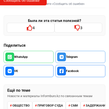
Сообщить об ошибке
I
Выделите фрагмент и нажмите «Сообщить об ошибке»
Была ли эта статья полезной?
4
3
Поделиться
WhatsApp
Telegram
VK
Facebook
Ещё по теме
Новости и материалы Informburo.kz по связанным темам
ОБЩЕСТВО
ПРИГОВОР СУДА
СМИ
ЗАДЕРЖАНИЕ 