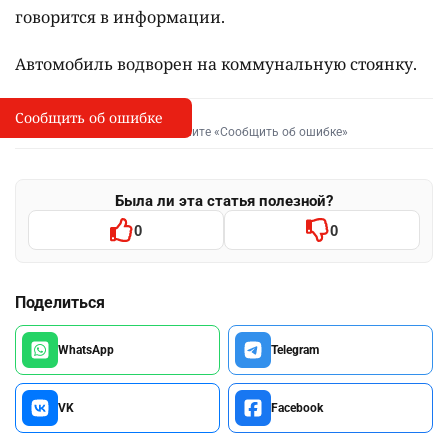
говорится в информации.
Автомобиль водворен на коммунальную стоянку.
Сообщить об ошибке
Сообщить об опечатке
I
Выделите фрагмент и нажмите «Сообщить об ошибке»
Была ли эта статья полезной?
0
0
Поделиться
WhatsApp
Telegram
VK
Facebook