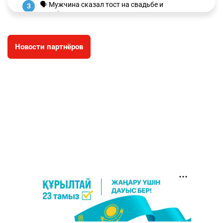
🗣 Мужчина сказал тост на свадьбе и
3
заработал уголовное дело
3039
11
88
Новости партнёров
🐏 Скота больше, а мясо дороже. Почему в
4
Казахстане продолжают расти цены на
баранину и конину
2736
5
18
⚠️ Доброе утро, друзья! Предлагаем обзор
5
главных новостей за 4 августа
2825
0
1
🗣Глава государства направил телеграмму
6
соболезнования родным и близким Халық
қаһарманы Ивана Гапича
2798
2
42
🇫🇷 Клуб ПСЖ объявил об открытии своей
7
футбольной академии в Астане