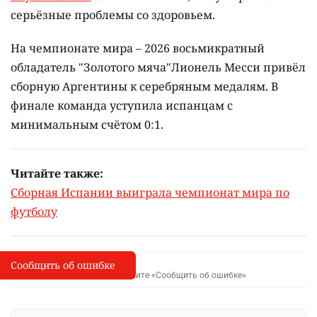
серьёзные проблемы со здоровьем.
На чемпионате мира – 2026 восьмикратный
обладатель "Золотого мяча"Лионель Месси привёл
сборную Аргентины к серебряным медалям. В
финале команда уступила испанцам с
минимальным счётом 0:1.
Читайте также:
Сборная Испании выиграла чемпионат мира по
футболу
Сообщить об ошибке
Сообщить об опечатке
I
Выделите фрагмент и нажмите «Сообщить об ошибке»