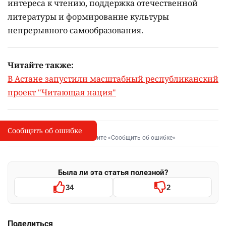
интереса к чтению, поддержка отечественной
литературы и формирование культуры
непрерывного самообразования.
Читайте также:
В Астане запустили масштабный республиканский
проект "Читающая нация"
Сообщить об ошибке
Сообщить об опечатке
I
Выделите фрагмент и нажмите «Сообщить об ошибке»
Была ли эта статья полезной?
34
2
Поделиться