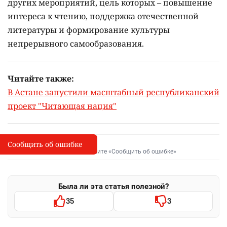
других мероприятий, цель которых –
повышение
интереса к чтению, поддержка отечественной
литературы и формирование культуры
непрерывного самообразования.
Читайте также:
В Астане запустили масштабный республиканский
проект "Читающая нация"
Сообщить об ошибке
Сообщить об опечатке
I
Выделите фрагмент и нажмите «Сообщить об ошибке»
Была ли эта статья полезной?
35
3