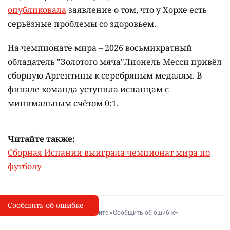
опубликовала
заявление о том, что у Хорхе есть
серьёзные проблемы со здоровьем.
На чемпионате мира – 2026 восьмикратный
обладатель "Золотого мяча"Лионель Месси привёл
сборную Аргентины к серебряным медалям. В
финале команда уступила испанцам с
минимальным счётом 0:1.
Читайте также:
Сборная Испании выиграла чемпионат мира по
футболу
Сообщить об ошибке
Сообщить об опечатке
I
Выделите фрагмент и нажмите «Сообщить об ошибке»