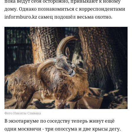
пока ведут себя осторожно, привыкают к новому
дому. Однако познакомиться с корреспондентами
informburo.kz самец подошёл весьма охотно.
Фото Никиты Спивака
В экзотариуме по соседству теперь живут ещё
одни москвичи - три опоссума и две крысы дегу.