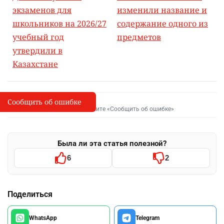
экзаменов для
изменили название и
школьников на 2026/27
содержание одного из
учебный год
предметов
утвердили в
Казахстане
Сообщить об ошибке
Сообщить об опечатке
I
Выделите фрагмент и нажмите «Сообщить об ошибке»
Была ли эта статья полезной?
6
2
Поделиться
WhatsApp
Telegram