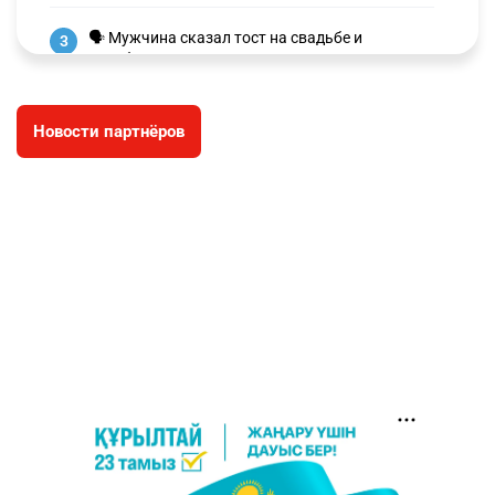
🗣 Мужчина сказал тост на свадьбе и
3
заработал уголовное дело
3042
11
88
Новости партнёров
🐏 Скота больше, а мясо дороже. Почему в
4
Казахстане продолжают расти цены на
баранину и конину
2741
5
18
⚠️ Доброе утро, друзья! Предлагаем обзор
5
главных новостей за 4 августа
2829
0
1
🗣Глава государства направил телеграмму
6
соболезнования родным и близким Халық
қаһарманы Ивана Гапича
2800
2
42