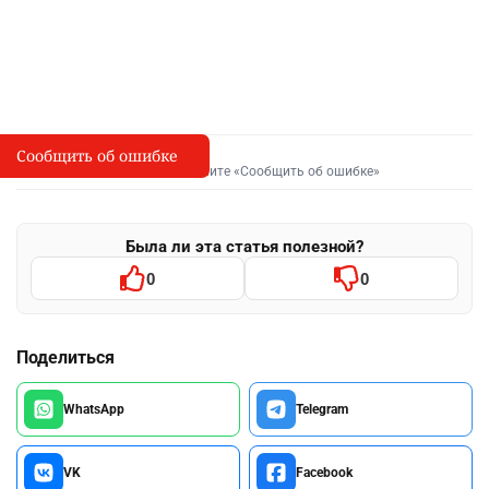
Сообщить об ошибке
Сообщить об опечатке
I
Выделите фрагмент и нажмите «Сообщить об ошибке»
Была ли эта статья полезной?
0
0
Поделиться
WhatsApp
Telegram
VK
Facebook