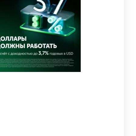
близким Халық қаһарманы
Ивана Гапича
2635
2
42
🇫🇷 Клуб ПСЖ объявил об
4
открытии своей футбольной
академии в Астане
2634
2
39
🇺🇸🇯🇵 США и Япония
5
провели совместную
интервенцию для спасения
иены
2693
1
16
💬 Димаш Кудайберген
6
ответил на критику нового
клипа
2722
6
77