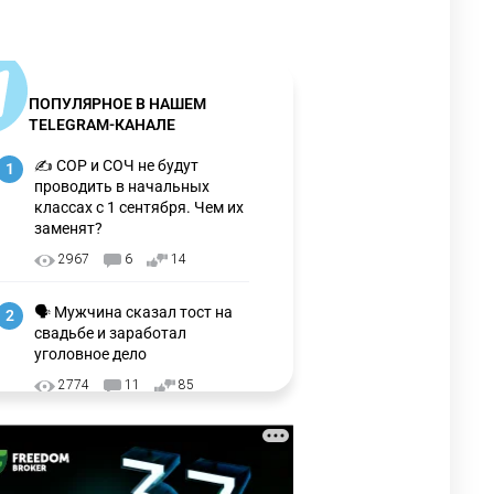
ПОПУЛЯРНОЕ В НАШЕМ
TELEGRAM-КАНАЛЕ
✍️ СОР и СОЧ не будут
1
проводить в начальных
классах с 1 сентября. Чем их
заменят?
2967
6
14
🗣 Мужчина сказал тост на
2
свадьбе и заработал
уголовное дело
2774
11
85
🗣Глава государства
3
направил телеграмму
соболезнования родным и