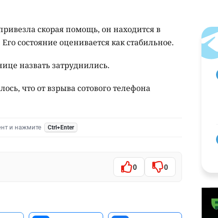
привезла скорая помощь, он находится в
Его состояние оценивается как стабильное.
нице назвать затруднились.
лось, что от взрыва сотового телефона
ент и нажмите
Ctrl+Enter
0
0