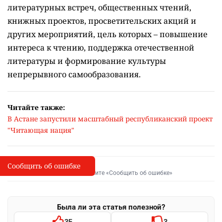
Кроме того, осенью в столице стартует серия
литературных встреч, общественных чтений,
книжных проектов, просветительских акций и
других мероприятий, цель которых –
повышение
интереса к чтению, поддержка отечественной
литературы и формирование культуры
непрерывного самообразования.
Читайте также:
В Астане запустили масштабный республиканский проект
"Читающая нация"
Сообщить об ошибке
Сообщить об опечатке
I
Выделите фрагмент и нажмите «Сообщить об ошибке»
Была ли эта статья полезной?