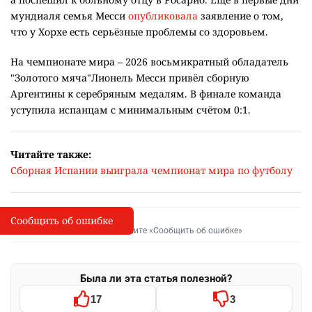
а поспешил к больному отцу в Росарио. Ещё в первые дни
мундиаля семья Месси
опубликовала
заявление о том,
что у Хорхе есть серьёзные проблемы со здоровьем.
На чемпионате мира – 2026 восьмикратный обладатель
"Золотого мяча"Лионель Месси привёл сборную
Аргентины к серебряным медалям. В финале команда
уступила испанцам с минимальным счётом 0:1.
Читайте также:
Сборная Испании выиграла чемпионат мира по футболу
Сообщить об ошибке
Сообщить об опечатке
I
Выделите фрагмент и нажмите «Сообщить об ошибке»
Была ли эта статья полезной?