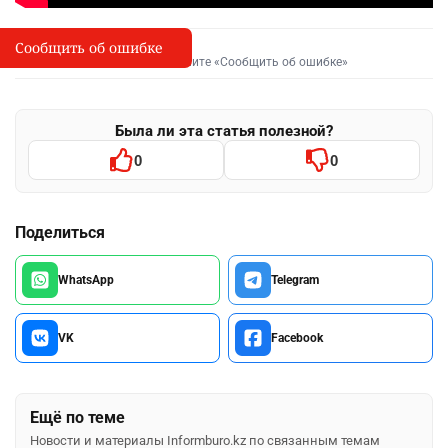
Сообщить об ошибке
Сообщить об опечатке
I
Выделите фрагмент и нажмите «Сообщить об ошибке»
Была ли эта статья полезной?
0
0
Поделиться
WhatsApp
Telegram
VK
Facebook
Ещё по теме
Новости и материалы Informburo.kz по связанным темам