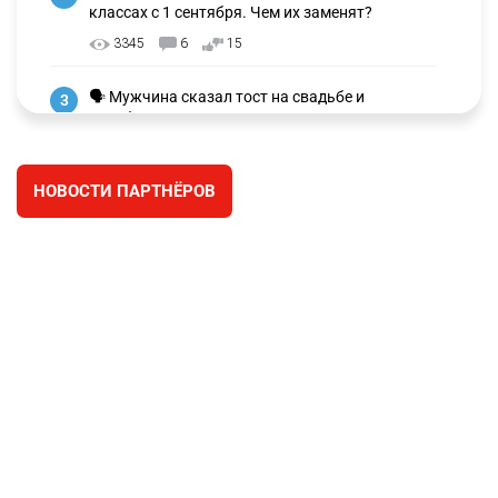
✍️ СОР и СОЧ не будут проводить в начальных
2
классах с 1 сентября. Чем их заменят?
3345
6
15
🗣 Мужчина сказал тост на свадьбе и
3
заработал уголовное дело
3046
11
88
НОВОСТИ ПАРТНЁРОВ
🐏 Скота больше, а мясо дороже. Почему в
4
Казахстане продолжают расти цены на
баранину и конину
2748
5
18
⚠️ Доброе утро, друзья! Предлагаем обзор
5
главных новостей за 4 августа
2830
0
1
🗣Глава государства направил телеграмму
6
соболезнования родным и близким Халық