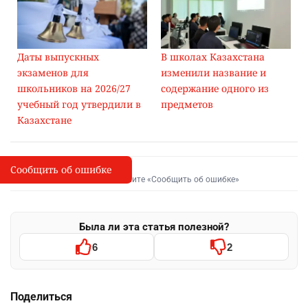
Даты выпускных
В школах Казахстана
экзаменов для
изменили название и
школьников на 2026/27
содержание одного из
учебный год утвердили в
предметов
Казахстане
Сообщить об ошибке
Сообщить об опечатке
I
Выделите фрагмент и нажмите «Сообщить об ошибке»
Была ли эта статья полезной?
6
2