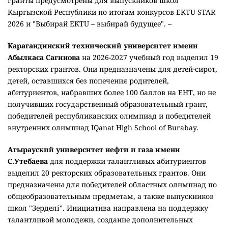
обладателей знака "Алтын белгі". Также четырехлетние
гранты предусмотрены для выпускников школ
Кыргызской Республики по итогам конкурсов EKTU STAR
2026 и "Выбирай EKTU – выбирай будущее". –
Карагандинский технический университет имени
Абылкаса Сагинова
на 2026-2027 учебный год выделил 19
ректорских грантов. Они предназначены для детей-сирот,
детей, оставшихся без попечения родителей,
абитуриентов, набравших более 100 баллов на ЕНТ, но не
получивших государственный образовательный грант,
победителей республиканских олимпиад и победителей
внутренних олимпиад IQanat High School of Burabay.
Атырауский университет нефти и газа имени
С.Утебаева
для поддержки талантливых абитуриентов
выделил 20 ректорских образовательных грантов. Они
предназначены для победителей областных олимпиад по
общеобразовательным предметам, а также выпускников
школ "Зерделі". Инициатива направлена на поддержку