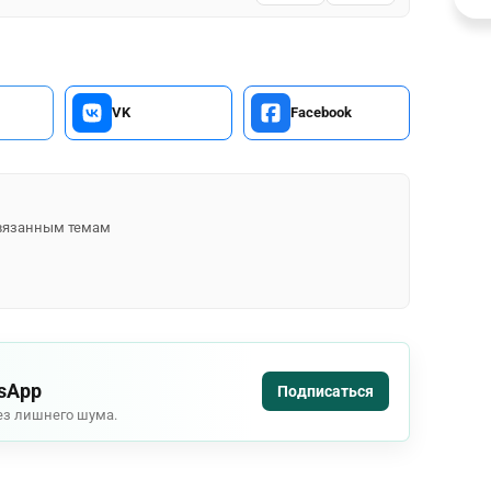
VK
Facebook
 связанным темам
tsApp
Подписаться
ез лишнего шума.