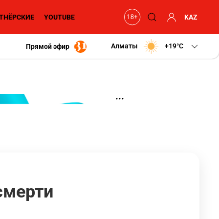
ТНЁРСКИЕ
YOUTUBE
KAZ
Алматы
+19
C
Прямой эфир
смерти