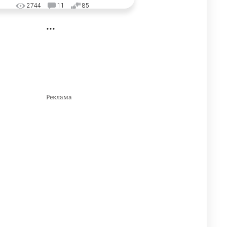
2744
11
85
🗣Глава государства
3
направил телеграмму
соболезнования родным и
близким Халық қаһарманы
Ивана Гапича
2610
2
41
🇫🇷 Клуб ПСЖ объявил об
4
открытии своей футбольной
академии в Астане
2621
2
39
🇺🇸🇯🇵 США и Япония
5
провели совместную
интервенцию для спасения
иены
2686
1
16