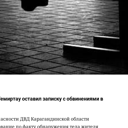
миртау оставил записку с обвинениями в
пасности ДВД Карагандинской области
ование по факту обнаружения тела жителя