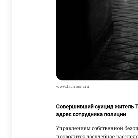
www.factroom.ru
Совершивший суицид житель Те
адрес сотрудника полиции
Управлением собственной безо
проводится досудебное расслед