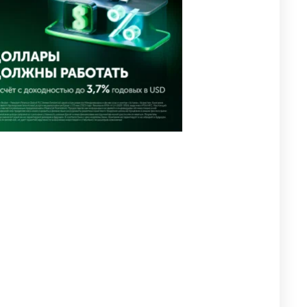
⚠️ Доброе утро, друзья!
4
Предлагаем обзор главных
новостей за 4 августа
2700
0
1
🗣Глава государства
5
направил телеграмму
соболезнования родным и
близким Халық қаһарманы
Ивана Гапича
2706
2
42
🇫🇷 Клуб ПСЖ объявил об
6
открытии своей футбольной
академии в Астане
2723
2
39
🚗 Казахстанцев убедили
7
оформить автокредиты за