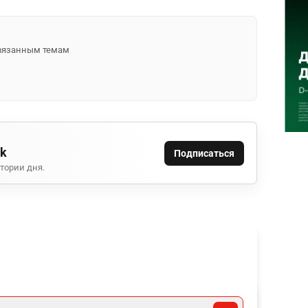
 связанным темам
ok
Подписаться
тории дня.