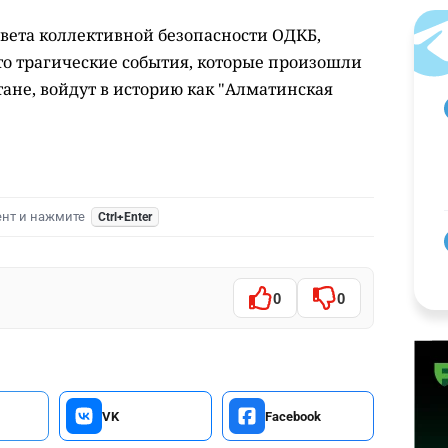
овета коллективной безопасности ОДКБ,
что трагические события, которые произошли
тане, войдут в историю как "Алматинская
ент и нажмите
Ctrl+Enter
0
0
VK
Facebook