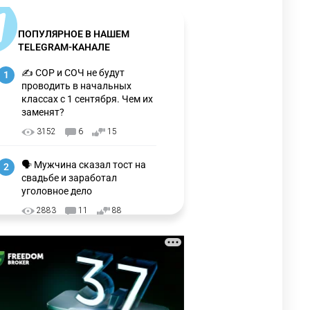
ПОПУЛЯРНОЕ В НАШЕМ
TELEGRAM-КАНАЛЕ
✍️ СОР и СОЧ не будут
1
проводить в начальных
классах с 1 сентября. Чем их
заменят?
3152
6
15
🗣 Мужчина сказал тост на
2
свадьбе и заработал
уголовное дело
2883
11
88
🗣 "Мама, я не хотела этого".
3
Переписку из телефона
Нурай Серикбай в день
похищения зачитали в суде
2864
0
19