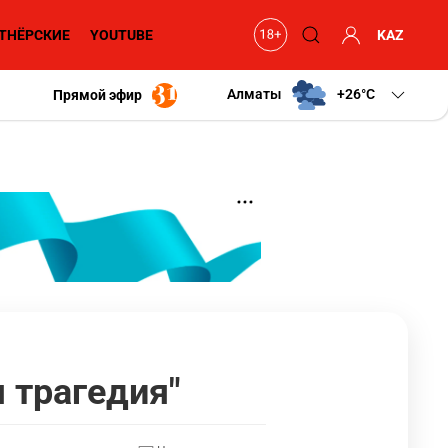
ТНЁРСКИЕ
YOUTUBE
KAZ
Алматы
+26
C
Прямой эфир
 трагедия"