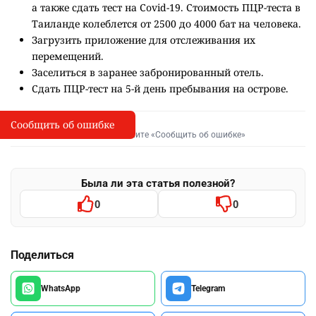
а также сдать тест на Covid-19. Стоимость ПЦР-теста в
Таиланде колеблется от 2500 до 4000 бат на человека.
Загрузить приложение для отслеживания их
перемещений.
Заселиться в заранее забронированный отель.
Сдать ПЦР-тест на 5-й день пребывания на острове.
Сообщить об ошибке
Сообщить об опечатке
I
Выделите фрагмент и нажмите «Сообщить об ошибке»
Была ли эта статья полезной?
0
0
Поделиться
WhatsApp
Telegram