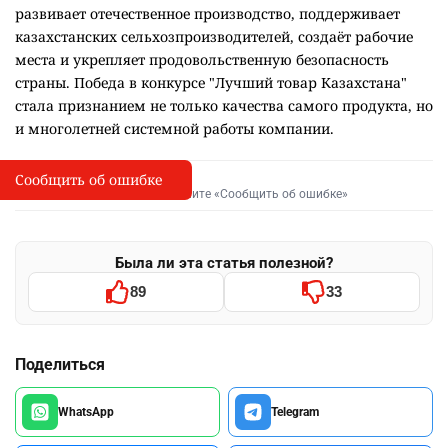
развивает отечественное производство, поддерживает
казахстанских сельхозпроизводителей, создаёт рабочие
места и укрепляет продовольственную безопасность
страны. Победа в конкурсе "Лучший товар Казахстана"
стала признанием не только качества самого продукта, но
и многолетней системной работы компании.
Сообщить об ошибке
Сообщить об опечатке
I
Выделите фрагмент и нажмите «Сообщить об ошибке»
Была ли эта статья полезной?
89
33
Поделиться
WhatsApp
Telegram