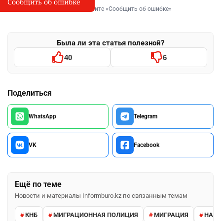
Сообщить об ошибке
Сообщить об опечатке
I
Выделите фрагмент и нажмите «Сообщить об ошибке»
Была ли эта статья полезной?
40
6
Поделиться
WhatsApp
Telegram
VK
Facebook
Ещё по теме
Новости и материалы Informburo.kz по связанным темам
КНБ
МИГРАЦИОННАЯ ПОЛИЦИЯ
МИГРАЦИЯ
НАРУ