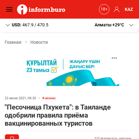
KAZ
USD:
467.9 / 470.5
Алматы
+29
C
Главная
Новости
23 июня 2021, 04:30
•
неонас
"Песочница Пхукета": в Таиланде
одобрили правила приёма
вакцинированных туристов
Написать автору