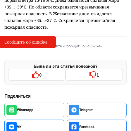
порывы ветра 15-18 м/с. Днём ожидается сильная жара
+35...+39°C. По области сохраняется чрезвычайная
пожарная опасность. В
Жезказгане
днем ожидается
сильная жара +35...+37°C. Сохраняется чрезвычайная
пожарная опасность.
Сообщить об ошибке
Сообщить об опечатке
I
Выделите фрагмент и нажмите «Сообщить об ошибке»
Была ли эта статья полезной?
0
1
Поделиться
WhatsApp
Telegram
VK
Facebook