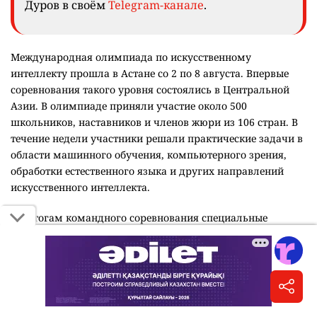
Дуров в своём
Telegram-канале
.
Международная олимпиада по искусственному
интеллекту прошла в Астане со 2 по 8 августа. Впервые
соревнования такого уровня состоялись в Центральной
Азии. В олимпиаде приняли участие около 500
школьников, наставников и членов жюри из 106 стран. В
течение недели участники решали практические задачи в
области машинного обучения, компьютерного зрения,
обработки естественного языка и других направлений
искусственного интеллекта.
По итогам командного соревнования специальные
награды получили:
Best Demonstration Award за лучшее выступление в
соревновании роботов – сборная Новой Зеландии;
Creative Robot Design Award за самый креативный
дизайн робота – сборная Гонконга;