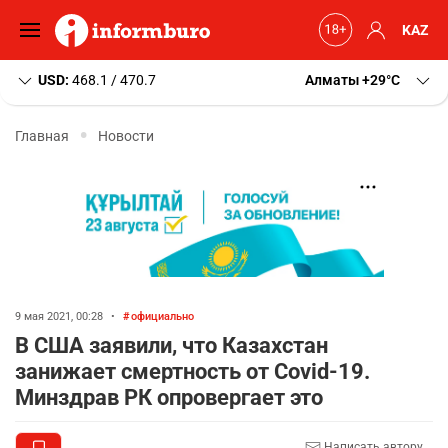
KAZ
USD:
468.1 / 470.7
Алматы
+29
C
Главная
Новости
9 мая 2021, 00:28
•
официально
В США заявили, что Казахстан
занижает смертность от Covid-19.
Минздрав РК опровергает это
Написать автору