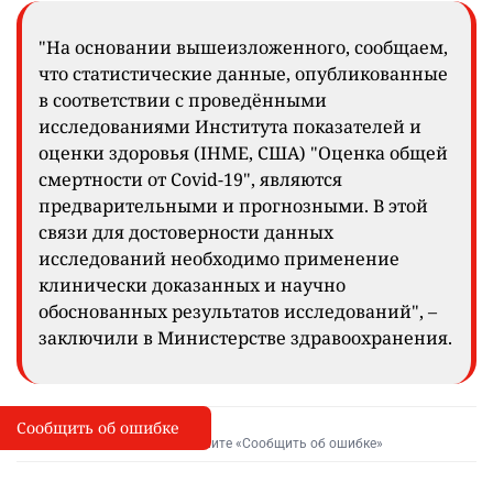
"На основании вышеизложенного, сообщаем,
что статистические данные, опубликованные
в соответствии с проведёнными
исследованиями Института показателей и
оценки здоровья (IHME, США) "Оценка общей
смертности от Covid-19", являются
предварительными и прогнозными. В этой
связи для достоверности данных
исследований необходимо применение
клинически доказанных и научно
обоснованных результатов исследований", –
заключили в Министерстве здравоохранения.
Сообщить об ошибке
Сообщить об опечатке
I
Выделите фрагмент и нажмите «Сообщить об ошибке»