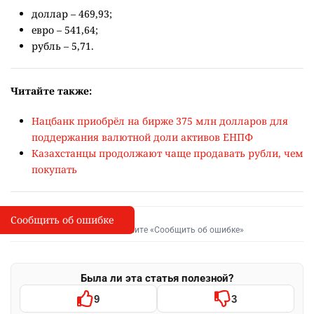
доллар – 469,93;
евро – 541,64;
рубль – 5,71.
Читайте также:
Нацбанк приобрёл на бирже 375 млн долларов для
поддержания валютной доли активов ЕНПФ
Казахстанцы продолжают чаще продавать рубли, чем
покупать
Сообщить об ошибке
Сообщить об опечатке
I
Выделите фрагмент и нажмите «Сообщить об ошибке»
Была ли эта статья полезной?
9
3