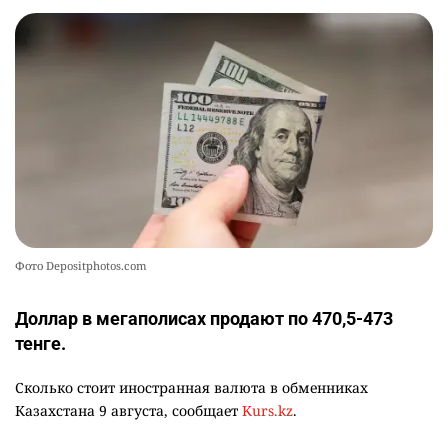
так". Как дьявольские черви меняют наше
представление о жизни на Земле
2486
0
13
Жителя Костанайской области осудили за
10
установку Sim-Box
2382
0
25
Фото Depositphotos.com
Доллар в мегаполисах продают по 470,5-473
тенге.
Сколько стоит иностранная валюта в обменниках
Казахстана 9 августа, сообщает
Kurs.kz
.