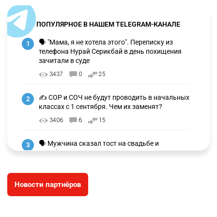
ПОПУЛЯРНОЕ В НАШЕМ TELEGRAM-КАНАЛЕ
🗣 "Мама, я не хотела этого". Переписку из
1
телефона Нурай Серикбай в день похищения
зачитали в суде
3437
0
25
✍️ СОР и СОЧ не будут проводить в начальных
2
классах с 1 сентября. Чем их заменят?
3406
6
15
🗣 Мужчина сказал тост на свадьбе и
3
заработал уголовное дело
3079
11
88
Новости партнёров
🐏 Скота больше, а мясо дороже. Почему в
4
Казахстане продолжают расти цены на
баранину и конину