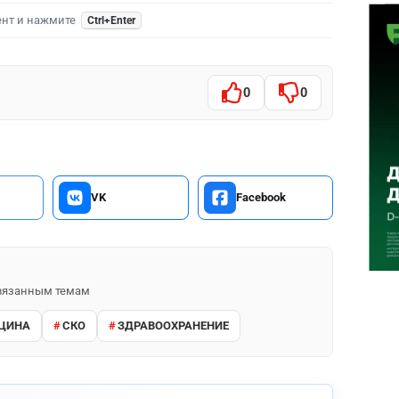
ент и нажмите
Ctrl+Enter
0
0
VK
Facebook
 связанным темам
ЦИНА
СКО
ЗДРАВООХРАНЕНИЕ