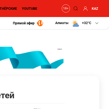
ТНЁРСКИЕ
YOUTUBE
KAZ
Алматы
+32
C
Прямой эфир
етей