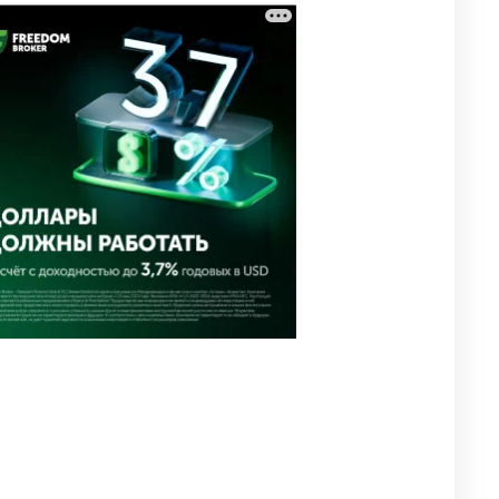
⚠️ Доброе утро, друзья!
3
Предлагаем обзор главных
новостей за 4 августа
2656
0
1
🗣Глава государства
4
направил телеграмму
соболезнования родным и
близким Халық қаһарманы
Ивана Гапича
2679
2
42
🇫🇷 Клуб ПСЖ объявил об
5
открытии своей футбольной
академии в Астане
2667
2
39
🚗 Казахстанцев убедили
6
оформить автокредиты за
вознаграждение