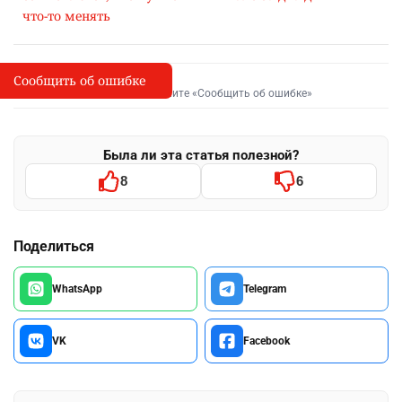
что-то менять
Сообщить об ошибке
Сообщить об опечатке
I
Выделите фрагмент и нажмите «Сообщить об ошибке»
Была ли эта статья полезной?
8
6
Поделиться
WhatsApp
Telegram
VK
Facebook