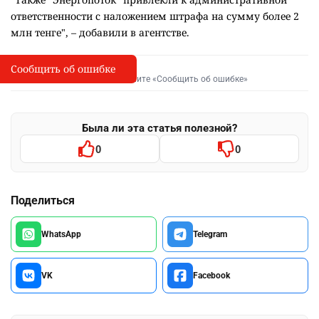
ответственности с наложением штрафа на сумму более 2
млн тенге", – добавили в агентстве.
Сообщить об ошибке
Сообщить об опечатке
I
Выделите фрагмент и нажмите «Сообщить об ошибке»
Была ли эта статья полезной?
0
0
Поделиться
WhatsApp
Telegram
VK
Facebook