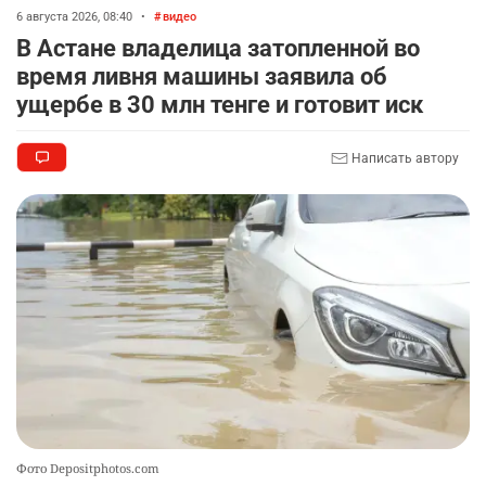
6 августа 2026, 08:40
•
видео
🤝 Токаев принял главу холдинга "Байтерек"
8
В Астане владелица затопленной во
2326
1
22
время ливня машины заявила об
ущербе в 30 млн тенге и готовит иск
🐏 Скота больше, а мясо дороже. Почему в
9
Казахстане продолжают расти цены на
Написать автору
баранину и конину
2517
5
17
🗣 620 человек освободили из колоний по
10
амнистии
2392
3
20
Фото Depositphotos.com