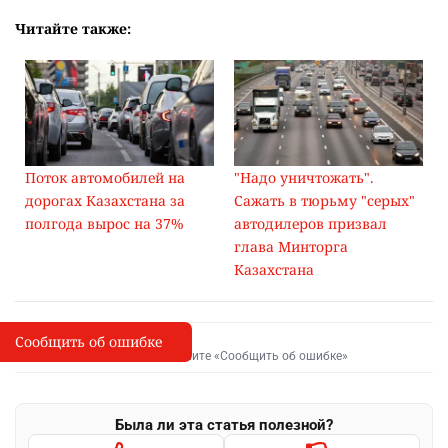
Читайте также:
Поток автомобилей на
"Надо уничтожать".
дорогах Казахстана за
Сажать в тюрьму "серых"
полгода вырос на 37%
автодилеров призвал
глава Минторга
Казахстана
Сообщить об ошибке
Сообщить об опечатке
I
Выделите фрагмент и нажмите «Сообщить об ошибке»
Была ли эта статья полезной?