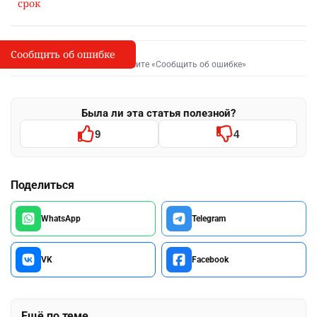
срок
Сообщить об ошибке
Сообщить об опечатке
I
Выделите фрагмент и нажмите «Сообщить об ошибке»
Была ли эта статья полезной?
9
4
Поделиться
WhatsApp
Telegram
VK
Facebook
Ещё по теме