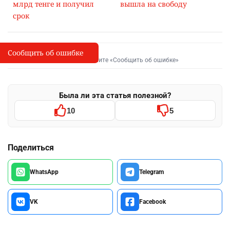
млрд тенге и получил
вышла на свободу
срок
Сообщить об ошибке
Сообщить об опечатке
I
Выделите фрагмент и нажмите «Сообщить об ошибке»
Была ли эта статья полезной?
10
5
Поделиться
WhatsApp
Telegram
VK
Facebook