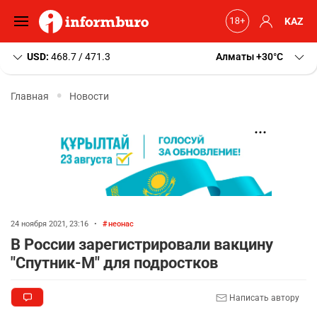
KAZ
USD:
468.7 / 471.3
Алматы
+30
C
Главная
Новости
24 ноября 2021, 23:16
•
неонас
В России зарегистрировали вакцину
"Спутник-М" для подростков
Написать автору