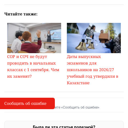
Читайте также:
СОР и СОЧ не будут
Даты выпускных
проводить в начальных
экзаменов для
классах с 1 сентября. Чем
школьников на 2026/27
их заменят?
учебный год утвердили в
Казахстане
Сообщить об ошибке
Сообщить об опечатке
I
Выделите фрагмент и нажмите «Сообщить об ошибке»
Была ли эта статья полезной?