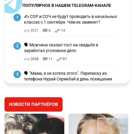
ПОПУЛЯРНОЕ В НАШЕМ TELEGRAM-КАНАЛЕ
✍️ СОР и СОЧ не будут проводить в начальных
1
классах с 1 сентября. Чем их заменят?
3121
6
14
🗣 Мужчина сказал тост на свадьбе и
2
заработал уголовное дело
2858
11
87
🗣 "Мама, я не хотела этого". Переписку из
3
телефона Нурай Серикбай в день похищения
зачитали в суде
2644
0
17
НОВОСТИ ПАРТНЁРОВ
⚠️ Доброе утро, друзья! Предлагаем обзор
4
главных новостей за 4 августа
2679
0
1