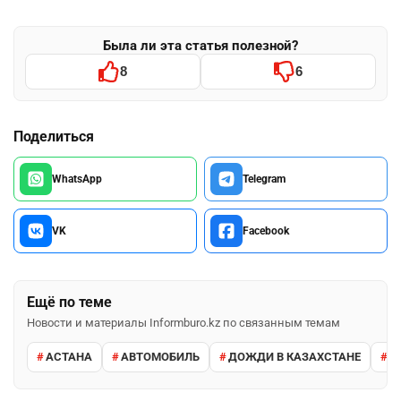
Была ли эта статья полезной?
8
6
Поделиться
WhatsApp
Telegram
VK
Facebook
Ещё по теме
Новости и материалы Informburo.kz по связанным темам
АСТАНА
АВТОМОБИЛЬ
ДОЖДИ В КАЗАХСТАНЕ
М