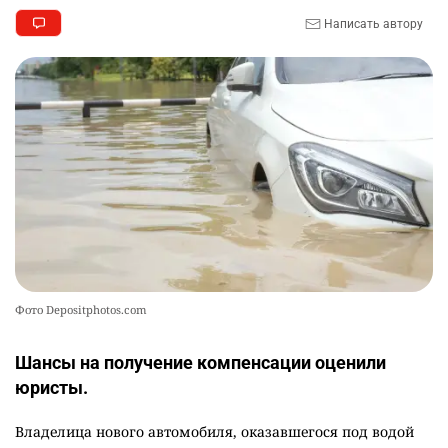
Написать автору
🐏 Скота больше, а мясо дороже. Почему в
10
Казахстане продолжают расти цены на
баранину и конину
2538
5
17
Фото Depositphotos.com
Шансы на получение компенсации оценили
юристы.
Владелица нового автомобиля, оказавшегося под водой