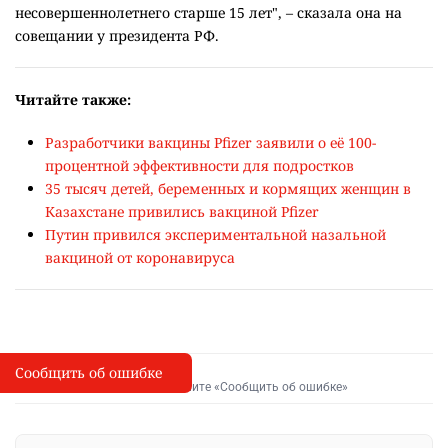
несовершеннолетнего старше 15 лет", – сказала она на
совещании у президента РФ.
Читайте также:
Разработчики вакцины Pfizer заявили о её 100-
процентной эффективности для подростков
35 тысяч детей, беременных и кормящих женщин в
Казахстане привились вакциной Pfizer
Путин привился экспериментальной назальной
вакциной от коронавируса
Сообщить об ошибке
Сообщить об опечатке
I
Выделите фрагмент и нажмите «Сообщить об ошибке»