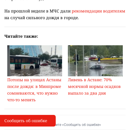
На прошлой неделе в МЧС дали
рекомендации водителям
на случай сильного дождя в городе.
Читайте также:
Потопы на улицах Астаны
Ливень в Астане: 70%
после дождя: в Минпроме
месячной нормы осадков
сомневаются, что нужно
выпало за два дня
что-то менять
Сообщить об ошибке
Сообщить об опечатке
I
Выделите фрагмент и нажмите «Сообщить об ошибке»