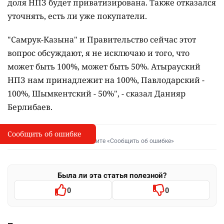
доля НПЗ будет приватизирована. Также отказался
уточнять, есть ли уже покупатели.
"Самрук-Казына" и Правительство сейчас этот
вопрос обсуждают, я не исключаю и того, что
может быть 100%, может быть 50%. Атырауский
НПЗ нам принадлежит на 100%, Павлодарский -
100%, Шымкентский - 50%", - сказал Данияр
Берлибаев.
Сообщить об ошибке
Сообщить об опечатке
I
Выделите фрагмент и нажмите «Сообщить об ошибке»
Была ли эта статья полезной?
0
0