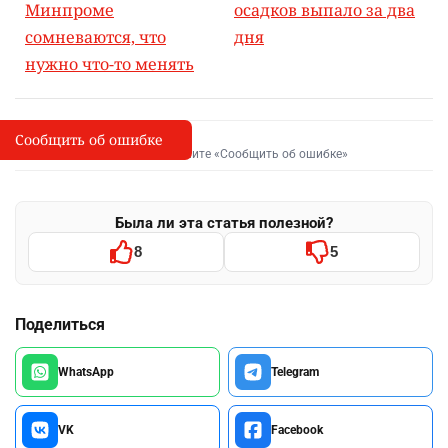
Минпроме
осадков выпало за два
сомневаются, что
дня
нужно что-то менять
Сообщить об ошибке
Сообщить об опечатке
I
Выделите фрагмент и нажмите «Сообщить об ошибке»
Была ли эта статья полезной?
8
5
Поделиться
WhatsApp
Telegram
VK
Facebook