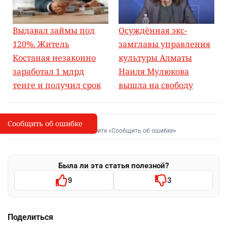
Выдавал займы под
Осуждённая экс-
120%. Житель
замглавы управления
Костаная незаконно
культуры Алматы
заработал 1 млрд
Наиля Мулюкова
тенге и получил срок
вышла на свободу
Сообщить об ошибке
Сообщить об опечатке
I
Выделите фрагмент и нажмите «Сообщить об ошибке»
Была ли эта статья полезной?
9
3
Поделиться