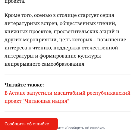
проекта.
Кроме того, осенью в столице стартует серия
литературных встреч, общественных чтений,
книжных проектов, просветительских акций и
других мероприятий, цель которых –
повышение
интереса к чтению, поддержка отечественной
литературы и формирование культуры
непрерывного самообразования.
Читайте также:
В Астане запустили масштабный республиканский
проект "Читающая нация"
Сообщить об ошибке
Сообщить об опечатке
I
Выделите фрагмент и нажмите «Сообщить об ошибке»