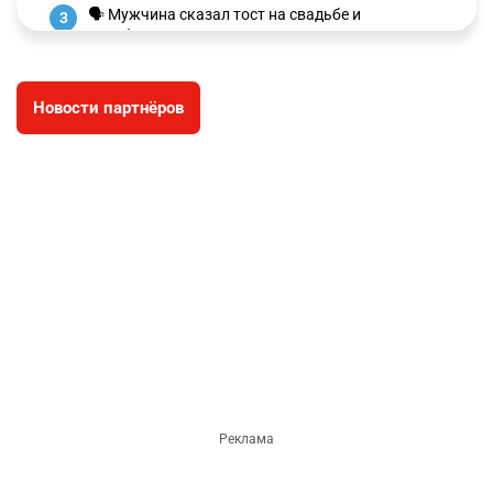
🗣 Мужчина сказал тост на свадьбе и
3
заработал уголовное дело
3011
11
88
Новости партнёров
🐏 Скота больше, а мясо дороже. Почему в
4
Казахстане продолжают расти цены на
баранину и конину
2682
5
18
⚠️ Доброе утро, друзья! Предлагаем обзор
5
главных новостей за 4 августа
2794
0
1
🗣Глава государства направил телеграмму
6
соболезнования родным и близким Халық
қаһарманы Ивана Гапича
2773
2
42
🇫🇷 Клуб ПСЖ объявил об открытии своей
7