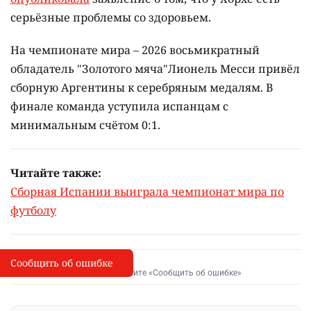
серьёзные проблемы со здоровьем.
На чемпионате мира – 2026 восьмикратный
обладатель "Золотого мяча"Лионель Месси привёл
сборную Аргентины к серебряным медалям. В
финале команда уступила испанцам с
минимальным счётом 0:1.
Читайте также:
Сборная Испании выиграла чемпионат мира по
футболу
Сообщить об ошибке
Сообщить об опечатке
I
Выделите фрагмент и нажмите «Сообщить об ошибке»