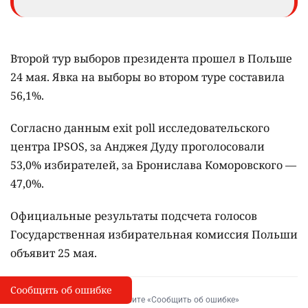
Второй тур выборов президента прошел в Польше
24 мая.
Явка на выборы во втором туре составила
56,1%.
Согласно данным exit poll исследовательского
центра IPSOS, за Анджея Дуду проголосовали
53,0% избирателей, за Бронислава Коморовского —
47,0%.
Официальные результаты подсчета голосов
Государственная избирательная комиссия Польши
объявит 25 мая.
Сообщить об ошибке
Сообщить об опечатке
I
Выделите фрагмент и нажмите «Сообщить об ошибке»