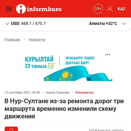
KAZ
USD:
468.1 / 470.7
Алматы
+32
C
Главная
Новости
12 сентября 2021, 20:08
•
Амина Смакова
•
назаметку
В Нур-Султане из-за ремонта дорог три
маршрута временно изменили схему
движения
Написать автору