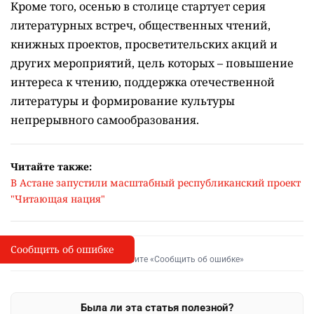
Кроме того, осенью в столице стартует серия
литературных встреч, общественных чтений,
книжных проектов, просветительских акций и
других мероприятий, цель которых –
повышение
интереса к чтению, поддержка отечественной
литературы и формирование культуры
непрерывного самообразования.
Читайте также:
В Астане запустили масштабный республиканский проект
"Читающая нация"
Сообщить об ошибке
Сообщить об опечатке
I
Выделите фрагмент и нажмите «Сообщить об ошибке»
Была ли эта статья полезной?