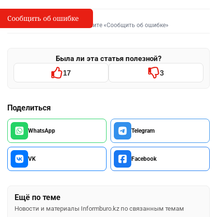
Сообщить об ошибке
Сообщить об опечатке
I
Выделите фрагмент и нажмите «Сообщить об ошибке»
Была ли эта статья полезной?
17
3
Поделиться
WhatsApp
Telegram
VK
Facebook
Ещё по теме
Новости и материалы Informburo.kz по связанным темам