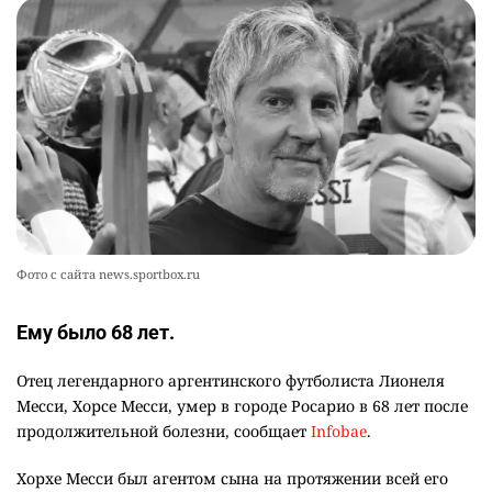
🪱 "Мы думаем, что правим миром, но это не
9
так". Как дьявольские черви меняют наше
представление о жизни на Земле
2403
0
13
Жителя Костанайской области осудили за
10
установку Sim-Box
2304
0
25
Фото с сайта news.sportbox.ru
Ему было 68 лет.
Отец легендарного аргентинского футболиста Лионеля
Месси, Хорсе Месси, умер в городе Росарио в 68 лет после
продолжительной болезни, сообщает
Infobae
.
Хорхе Месси был агентом сына на протяжении всей его