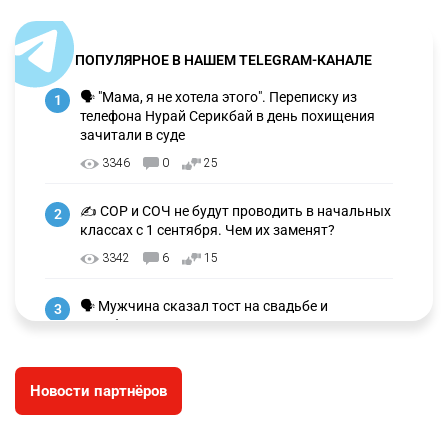
ПОПУЛЯРНОЕ В НАШЕМ TELEGRAM-КАНАЛЕ
🗣 "Мама, я не хотела этого". Переписку из
1
телефона Нурай Серикбай в день похищения
зачитали в суде
3346
0
25
✍️ СОР и СОЧ не будут проводить в начальных
2
классах с 1 сентября. Чем их заменят?
3342
6
15
🗣 Мужчина сказал тост на свадьбе и
3
заработал уголовное дело
3044
11
88
Новости партнёров
🐏 Скота больше, а мясо дороже. Почему в
4
Казахстане продолжают расти цены на
баранину и конину