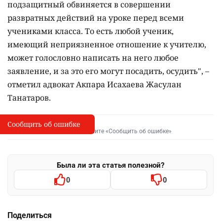
подзащитный обвиняется в совершении
развратных действий на уроке перед всеми
учениками класса. То есть любой ученик,
имеющий неприязненное отношение к учителю,
может голословно написать на него любое
заявление, и за это его могут посадить, осудить", –
отметил адвокат Акпара Исахаева Жасулан
Танатаров.
Сообщить об ошибке
Сообщить об опечатке
I
Выделите фрагмент и нажмите «Сообщить об ошибке»
Была ли эта статья полезной?
0
0
Поделиться