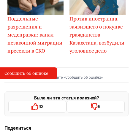
Поддельные
Против иностранца,
разрешения и
заявившего о покупке
медсправки: канал
гражданства
незаконной миграции
Казахстана, возбудили
пресекли в СКО
уголовное дело
Сообщить об ошибке
Сообщить об опечатке
I
Выделите фрагмент и нажмите «Сообщить об ошибке»
Была ли эта статья полезной?
42
6
Поделиться