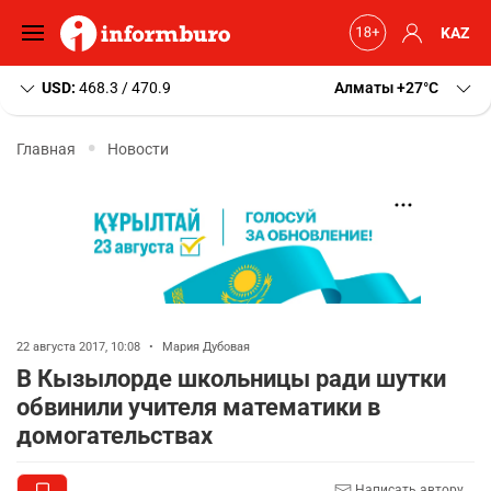
KAZ
USD:
468.3 / 470.9
Алматы
+27
C
Главная
Новости
22 августа 2017, 10:08
•
Мария Дубовая
В Кызылорде школьницы ради шутки
обвинили учителя математики в
домогательствах
Написать автору