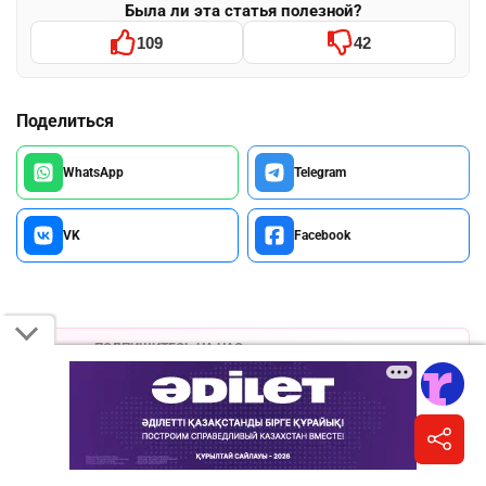
Была ли эта статья полезной?
109
42
Поделиться
WhatsApp
Telegram
VK
Facebook
ПОДПИШИТЕСЬ НА НАС
Informburo.kz в Instagram
Главное за день, карточки и сторис.
Подписаться