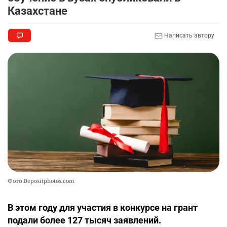
💻 В школах Казахстана изменили название и
9
Казахстане
содержание некоторых предметов
2402
3
18
Написать автору
🏇 В Астане наказали мужчину, который ездил
10
верхом на лошади
2347
2
37
Фото Depositphotos.com
В этом году для участия в конкурсе на грант
подали более 127 тысяч заявлений.