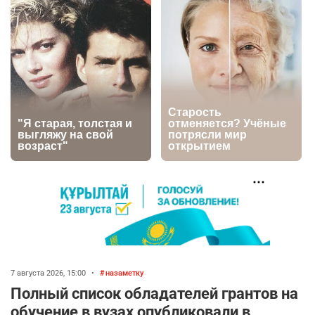
2742
0
1
🗣Глава государства направил телеграмму
5
соболезнования родным и близким Халық
қаһарманы Ивана Гапича
2734
2
42
🇫🇷 Клуб ПСЖ объявил об открытии своей
6
футбольной академии в Астане
2777
2
40
🚗 Казахстанцев убедили оформить
7
автокредиты за вознаграждение
2712
0
11
🦻 Казахстанцы смогут получать слуховые
8
аппараты без инвалидности
7 августа 2026, 15:00
•
назаметку
2305
1
25
Полный список обладателей грантов на
обучение в вузах опубликовали в