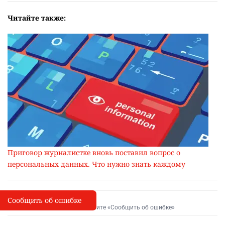
Читайте также:
Приговор журналистке вновь поставил вопрос о
персональных данных. Что нужно знать каждому
Сообщить об ошибке
Сообщить об опечатке
I
Выделите фрагмент и нажмите «Сообщить об ошибке»