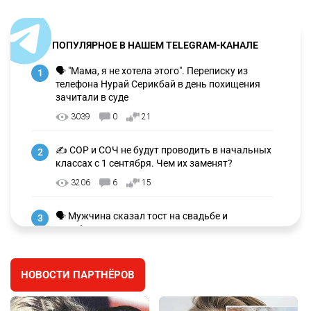
ПОПУЛЯРНОЕ В НАШЕМ TELEGRAM-КАНАЛЕ
🗣 "Мама, я не хотела этого". Переписку из
1
телефона Нурай Серикбай в день похищения
зачитали в суде
3039
0
21
✍️ СОР и СОЧ не будут проводить в начальных
2
классах с 1 сентября. Чем их заменят?
3206
6
15
🗣 Мужчина сказал тост на свадьбе и
3
заработал уголовное дело
2938
11
88
НОВОСТИ ПАРТНЁРОВ
⚠️ Доброе утро, друзья! Предлагаем обзор
4
главных новостей за 4 августа