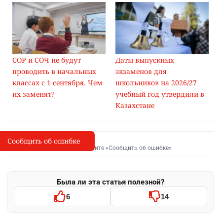
СОР и СОЧ не будут
Даты выпускных
проводить в начальных
экзаменов для
классах с 1 сентября. Чем
школьников на 2026/27
их заменят?
учебный год утвердили в
Казахстане
Сообщить об ошибке
Сообщить об опечатке
I
Выделите фрагмент и нажмите «Сообщить об ошибке»
Была ли эта статья полезной?
6
14