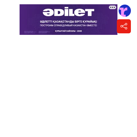
казахстанцев, признано лучшим
товаром Северо-Казахстанской области
3
Написать автору
Фото: "Масло-Дел"
Сегодня "Петропавловское" – один из самых