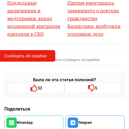
Поддельные
Против иностранца,
разрешения и
заявившего о покупке
медсправки: канал
гражданства
незаконной миграции
Казахстана, возбудили
пресекли в СКО
уголовное дело
Сообщить об ошибке
Сообщить об опечатке
I
Выделите фрагмент и нажмите «Сообщить об ошибке»
Была ли эта статья полезной?
33
5
Поделиться
WhatsApp
Telegram