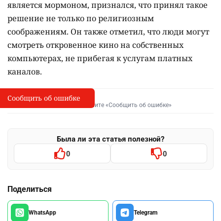
является мормоном, признался, что принял такое
решение не только по религиозным
соображениям. Он также отметил, что люди могут
смотреть откровенное кино на собственных
компьютерах, не прибегая к услугам платных
каналов.
Сообщить об ошибке
Сообщить об опечатке
I
Выделите фрагмент и нажмите «Сообщить об ошибке»
Была ли эта статья полезной?
0
0
Поделиться
WhatsApp
Telegram