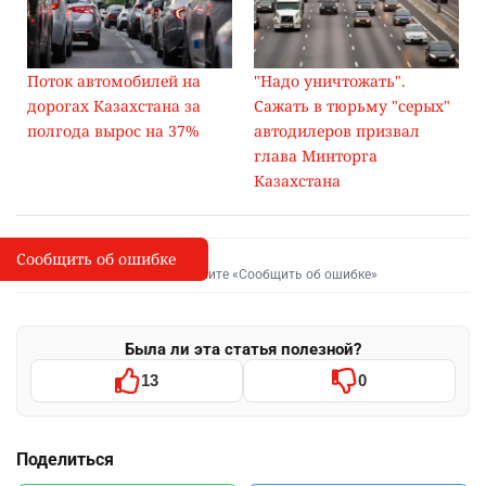
Поток автомобилей на
"Надо уничтожать".
дорогах Казахстана за
Сажать в тюрьму "серых"
полгода вырос на 37%
автодилеров призвал
глава Минторга
Казахстана
Сообщить об ошибке
Сообщить об опечатке
I
Выделите фрагмент и нажмите «Сообщить об ошибке»
Была ли эта статья полезной?
13
0
Поделиться