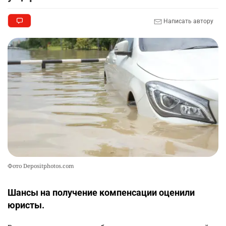
🗣 620 человек освободили из колоний по
9
амнистии
Написать автору
2388
3
20
🏠 Оправданному пастуху из Актобе подарили
10
квартиру
2387
7
72
Фото Depositphotos.com
Шансы на получение компенсации оценили
юристы.