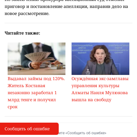
приговор и постановление апелляции, направив дело на
новое рассмотрение.
Читайте также:
Выдавал займы под 120%.
Осуждённая экс-замглавы
Житель Костаная
управления культуры
незаконно заработал 1
Алматы Наиля Мулюкова
млрд тенге и получил
вышла на свободу
срок
Сообщить об ошибке
Сообщить об опечатке
I
Выделите фрагмент и нажмите «Сообщить об ошибке»