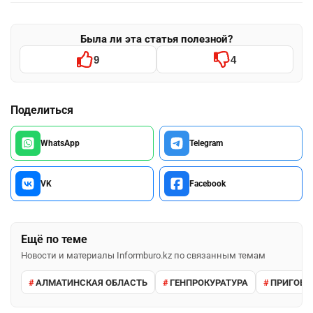
Была ли эта статья полезной?
9
4
Поделиться
WhatsApp
Telegram
VK
Facebook
Ещё по теме
Новости и материалы Informburo.kz по связанным темам
АЛМАТИНСКАЯ ОБЛАСТЬ
ГЕНПРОКУРАТУРА
ПРИГОВО