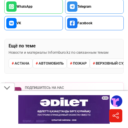
WhatsApp
Telegram
VK
Facebook
Ещё по теме
Новости и материалы Informburo.kz по связанным темам
АСТАНА
АВТОМОБИЛЬ
ПОЖАР
ВЕРХОВНЫЙ СУД 
ПОДПИШИТЕСЬ НА НАС
Informburo.kz в Instagram
Главное за день, карточки и сторис.
Подписаться