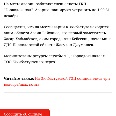
На месте аварии работают специалисты ГКП
"Горводоканал". Аварию планируют устранить до 1.00 31
декабря.
Сообщается, что на месте аварии в Экибастузе находятся
аким области Асаин Байханов, его первый заместитель
Хасар Хабылбеков, аким города Аян Бейсекин, начальник
ДЧС Павлодарской области Жасулан Джумашев.
Мобилизованы ресурсы службы ЧС, "Горводоканала" и
ТОО "Экибастузтеплоэнерго".
Читайте также:
На Экибастузской ТЭЦ остановились три
водогрейных котла
Сообщить об ошибке
Сообщить об опечатке
I