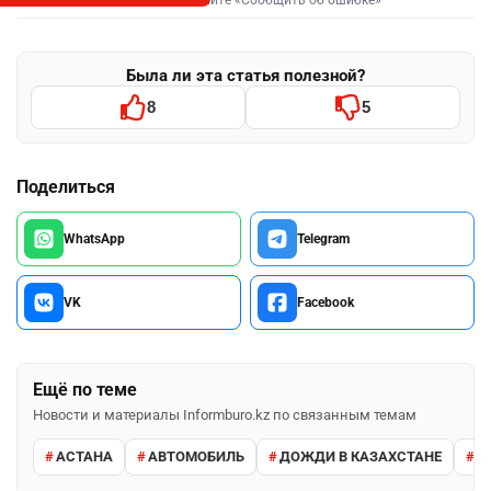
Была ли эта статья полезной?
8
5
Поделиться
WhatsApp
Telegram
VK
Facebook
Ещё по теме
Новости и материалы Informburo.kz по связанным темам
АСТАНА
АВТОМОБИЛЬ
ДОЖДИ В КАЗАХСТАНЕ
М