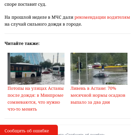
споре поставит суд.
На прошлой неделе в МЧС дали
рекомендации водителям
на случай сильного дождя в городе.
Читайте также:
Потопы на улицах Астаны
Ливень в Астане: 70%
после дождя: в Минпроме
месячной нормы осадков
сомневаются, что нужно
выпало за два дня
что-то менять
Сообщить об ошибке
Сообщить об опечатке
I
Выделите фрагмент и нажмите «Сообщить об ошибке»