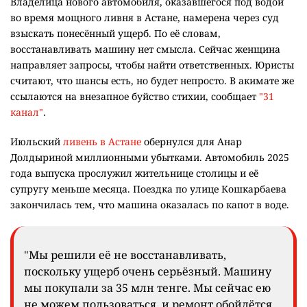
Владелица нового автомобиля, оказавшегося под водой
во время мощного ливня в Астане, намерена через суд
взыскать понесённый ущерб. По её словам,
восстанавливать машину нет смысла. Сейчас женщина
направляет запросы, чтобы найти ответственных. Юристы
считают, что шансы есть, но будет непросто. В акимате же
ссылаются на внезапное буйство стихии, сообщает
"31
канал"
.
Июльский
ливень в Астане
обернулся для Анар
Долдыриной миллионными убытками. Автомобиль 2025
года выпуска прослужил жительнице столицы и её
супругу меньше месяца. Поездка по улице Кошкарбаева
закончилась тем, что машина оказалась по капот в воде.
"Мы решили её не восстанавливать,
поскольку ущерб очень серьёзный. Машину
мы покупали за 35 млн тенге. Мы сейчас ею
не можем пользоваться, и ремонт обойдётся