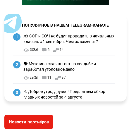
ПОПУЛЯРНОЕ В НАШЕМ TELEGRAM-КАНАЛЕ
✍️ СОР и СОЧ не будут проводить в начальных
1
классах с 1 сентября. Чем их заменят?
3086
6
14
🗣 Мужчина сказал тост на свадьбе и
2
заработал уголовное дело
2838
11
87
⚠️ Доброе утро, друзья! Предлагаем обзор
3
главных новостей за 4 августа
2656
0
1
🗣Глава государства направил телеграмму
4
Новости партнёров
соболезнования родным и близким Халық
қаһарманы Ивана Гапича