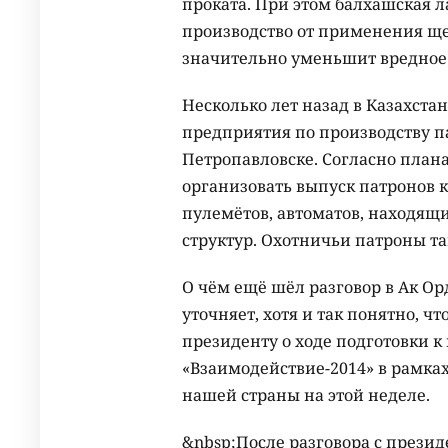
проката. При этом балхашская ла
производство от применения ще
значительно уменьшит вредное 
Несколько лет назад в Казахста
предприятия по производству па
Петропавловске. Согласно план
организовать выпуск патронов ка
пулемётов, автоматов, находящ
структур. Охотничьи патроны та
О чём ещё шёл разговор в Ак Ор
уточняет, хотя и так понятно, ч
президенту о ходе подготовки
«Взаимодействие-2014» в рамках
нашей страны на этой неделе.
&nbsp;После разговора с прези