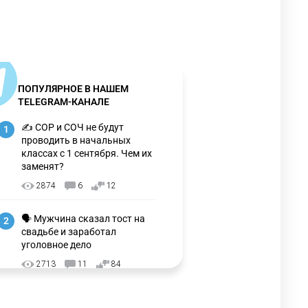
ПОПУЛЯРНОЕ В НАШЕМ
TELEGRAM-КАНАЛЕ
✍️ СОР и СОЧ не будут
1
проводить в начальных
классах с 1 сентября. Чем их
заменят?
2874
6
12
🗣 Мужчина сказал тост на
2
свадьбе и заработал
уголовное дело
2713
11
84
🗣Глава государства
3