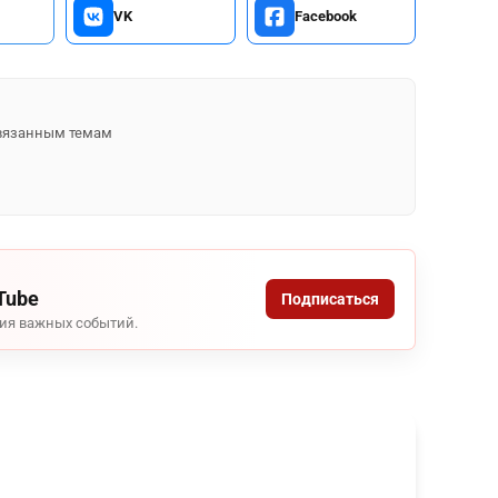
VK
Facebook
 связанным темам
Tube
Подписаться
ния важных событий.