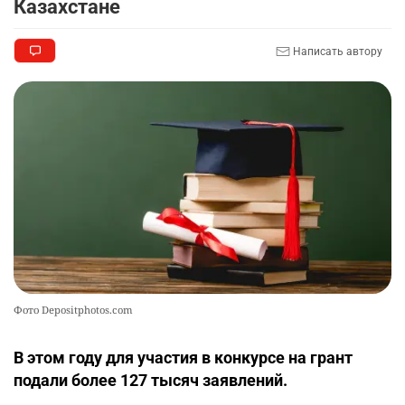
Казахстане
🏇 В Астане наказали мужчину, который ездил
9
Написать автору
верхом на лошади
2324
2
37
📹 В семи турмаршрутах Бурабая
10
устанавливают поворотные камеры с
видеоаналитикой
2318
1
21
Фото Depositphotos.com
В этом году для участия в конкурсе на грант
подали более 127 тысяч заявлений.