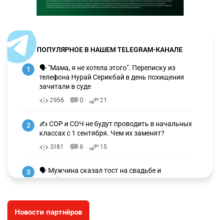
ПОПУЛЯРНОЕ В НАШЕМ TELEGRAM-КАНАЛЕ
🗣 "Мама, я не хотела этого". Переписку из
1
телефона Нурай Серикбай в день похищения
зачитали в суде
2956
0
21
✍️ СОР и СОЧ не будут проводить в начальных
2
классах с 1 сентября. Чем их заменят?
3181
6
15
🗣 Мужчина сказал тост на свадьбе и
3
заработал уголовное дело
2909
11
88
Новости партнёров
⚠️ Доброе утро, друзья! Предлагаем обзор
4