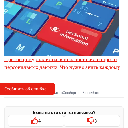
Приговор журналистке вновь поставил вопрос о
персональных данных. Что нужно знать каждому
Сообщить об ошибке
Сообщить об опечатке
I
Выделите фрагмент и нажмите «Сообщить об ошибке»
Была ли эта статья полезной?
4
3