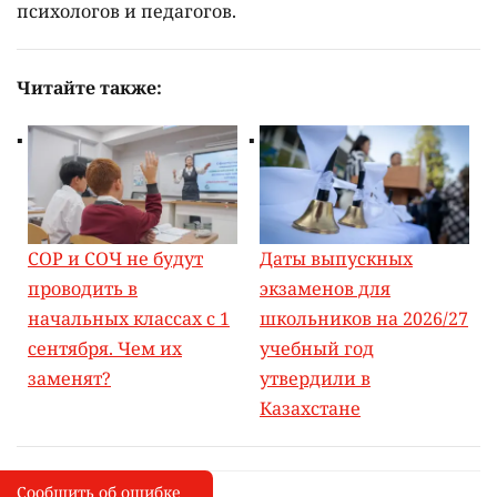
психологов и педагогов.
Читайте также:
СОР и СОЧ не будут
Даты выпускных
проводить в
экзаменов для
начальных классах с 1
школьников на 2026/27
сентября. Чем их
учебный год
заменят?
утвердили в
Казахстане
Сообщить об ошибке
Сообщить об опечатке
I