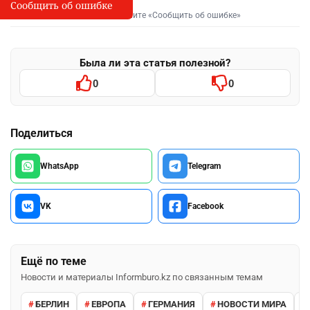
Сообщить об ошибке
Сообщить об опечатке
I
Выделите фрагмент и нажмите «Сообщить об ошибке»
Была ли эта статья полезной?
0
0
Поделиться
WhatsApp
Telegram
VK
Facebook
Ещё по теме
Новости и материалы Informburo.kz по связанным темам
БЕРЛИН
ЕВРОПА
ГЕРМАНИЯ
НОВОСТИ МИРА