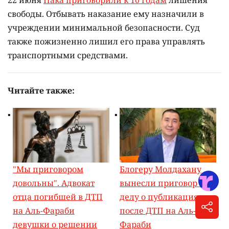
22 июня
Пака приговорили к 10 годам
лишения
свободы. Отбывать наказание ему назначили в
учреждении минимальной безопасности. Суд
также пожизненно лишил его права управлять
транспортными средствами.
Читайте также:
"Мы приговором
Блогеру Молдахану
довольны". Адвокат
вынесли приговор по
отца погибшей в ДТП
делу о публикациях
на Аль-Фараби
после ДТП на Аль-
девушки о решении
Фараби