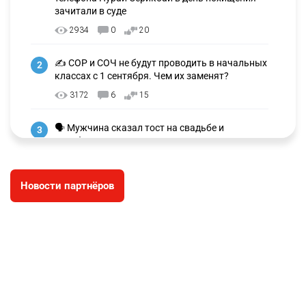
зачитали в суде
2934
0
20
✍️ СОР и СОЧ не будут проводить в начальных
2
классах с 1 сентября. Чем их заменят?
3172
6
15
🗣 Мужчина сказал тост на свадьбе и
3
заработал уголовное дело
2899
11
88
Новости партнёров
⚠️ Доброе утро, друзья! Предлагаем обзор
4
главных новостей за 4 августа
2715
0
1
🗣Глава государства направил телеграмму
5
соболезнования родным и близким Халық
қаһарманы Ивана Гапича
2717
2
42