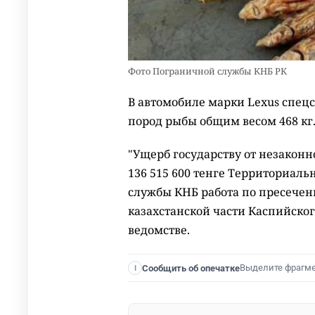
Фото Пограничной службы КНБ РК
В автомобиле марки Leхus спец
пород рыбы общим весом 468 кг.
"Ущерб государству от незакон
136 515 600 тенге Территориа
службы КНБ работа по пресечен
казахстанской части Каспийског
ведомстве.
Выделите фрагм
Сообщить об опечатке
I