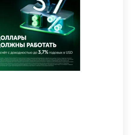
похищения зачитали в суде
2867
0
19
⚠️ Доброе утро, друзья!
4
Предлагаем обзор главных
новостей за 4 августа
2700
0
1
🗣Глава государства
5
направил телеграмму
соболезнования родным и
близким Халық қаһарманы
Ивана Гапича
2706
2
42
🇫🇷 Клуб ПСЖ объявил об
6
открытии своей футбольной
академии в Астане
2725
2
39