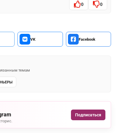
0
0
VK
Facebook
 связанным темам
НЬЕРЫ
agram
Подписаться
сторис.