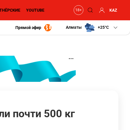
ТНЁРСКИЕ
YOUTUBE
KAZ
Алматы
+25
C
Прямой эфир
ли почти 500 кг