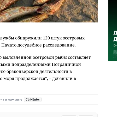
службы обнаружили 120 штук осетровых
 Начато досудебное расследование.
но выловленной осетровой рыбы составляет
льными подразделениями Пограничной
ию браконьерской деятельности в
о моря продолжается", – добавили в
ент и нажмите
Ctrl+Enter