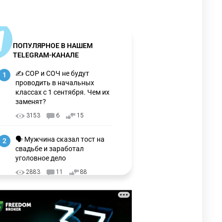
ПОПУЛЯРНОЕ В НАШЕМ
TELEGRAM-КАНАЛЕ
✍️ СОР и СОЧ не будут
1
проводить в начальных
классах с 1 сентября. Чем их
заменят?
3153
6
15
🗣 Мужчина сказал тост на
2
свадьбе и заработал
уголовное дело
2883
11
88
🗣 "Мама, я не хотела этого".
3
Переписку из телефона
Нурай Серикбай в день