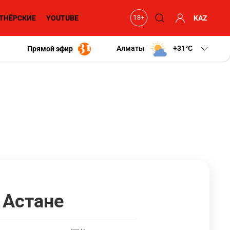
ТНЁРСКИЕ
YOUTUBE
KAZ
Алматы
+31
C
Прямой эфир
 Астане