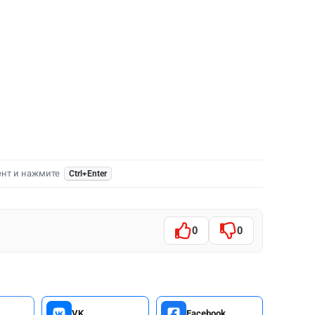
ент и нажмите
Ctrl+Enter
0
0
VK
Facebook