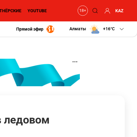
ТНЁРСКИЕ
YOUTUBE
KAZ
Алматы
+16
C
Прямой эфир
в ледовом