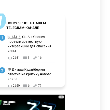
ПОПУЛЯРНОЕ В НАШЕМ
TELEGRAM-КАНАЛЕ
🇺🇸🇯🇵 США и Япония
1
провели совместную
интервенцию для спасения
иены
2631
1
16
💬 Димаш Кудайберген
2
ответил на критику нового
клипа
2659
6
77
❌ США готовят закон об
3
экстренном отключении ИИ
2693
1
39