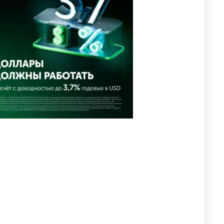
🗣 Мужчина сказал тост на
4
свадьбе и заработал
уголовное дело
2362
11
79
🗣Глава государства
5
направил телеграмму
соболезнования родным и
близким Халық қаһарманы
Ивана Гапича
2388
2
41
🇫🇷 Клуб ПСЖ объявил об
6
открытии своей футбольной
академии в Астане
2409
2
38
🚗 Казахстанцев убедили
7
оформить автокредиты за