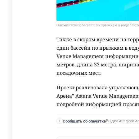
Олимпийский бассейн по прыжкам в воду / Фото
Также в скором времени на тер
один бассейн по прыжкам в вод
Venue Management информации, 
метров, длина 33 метра, ширина
посадочных мест.
Проект реализовала управляющ
Арена" Astana Venue Management
подробной информацией просят о
Выделите фрагм
Сообщить об опечатке
I