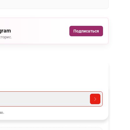
agram
Подписаться
сторис.
ю.