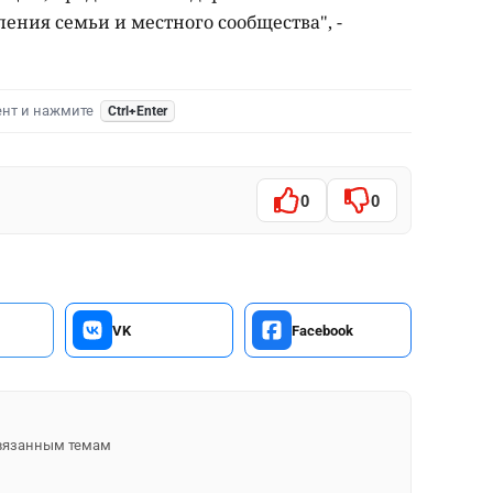
ления семьи и местного сообщества", -
ент и нажмите
Ctrl+Enter
0
0
VK
Facebook
 связанным темам