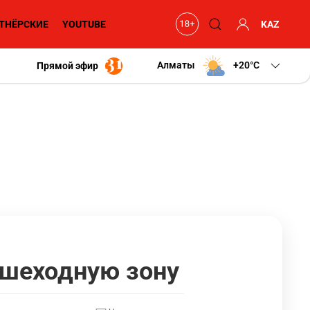
ТНЁРСКИЕ
YOUTUBE
KAZ
Алматы
+20
C
Прямой эфир
ешеходную зону