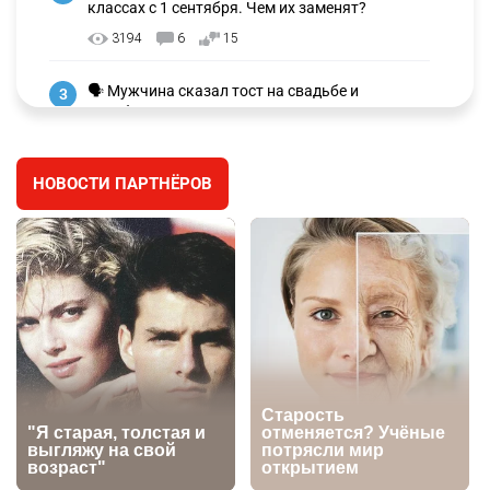
классах с 1 сентября. Чем их заменят?
3194
6
15
🗣 Мужчина сказал тост на свадьбе и
3
заработал уголовное дело
2921
11
88
НОВОСТИ ПАРТНЁРОВ
⚠️ Доброе утро, друзья! Предлагаем обзор
4
главных новостей за 4 августа
2738
0
1
🗣Глава государства направил телеграмму
5
соболезнования родным и близким Халық
қаһарманы Ивана Гапича
2731
2
42
🇫🇷 Клуб ПСЖ объявил об открытии своей
6
футбольной академии в Астане
2767
2
39