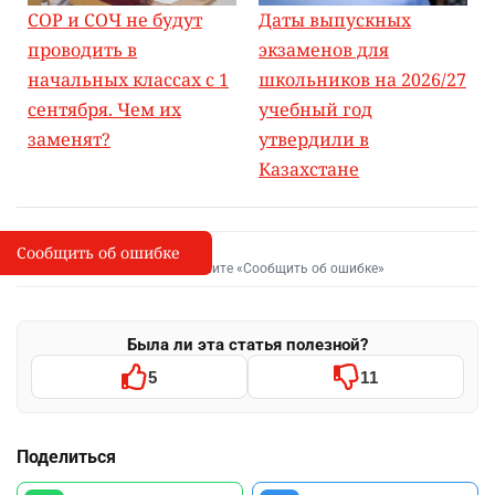
СОР и СОЧ не будут
Даты выпускных
проводить в
экзаменов для
начальных классах с 1
школьников на 2026/27
сентября. Чем их
учебный год
заменят?
утвердили в
Казахстане
Сообщить об ошибке
Сообщить об опечатке
I
Выделите фрагмент и нажмите «Сообщить об ошибке»
Была ли эта статья полезной?
5
11
Поделиться