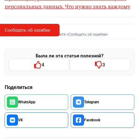
персональных данных. Что нужно знать каждому
Сообщить об ошибке
Сообщить об опечатке
I
Выделите фрагмент и нажмите «Сообщить об ошибке»
Была ли эта статья полезной?
4
3
Поделиться
WhatsApp
Telegram
VK
Facebook