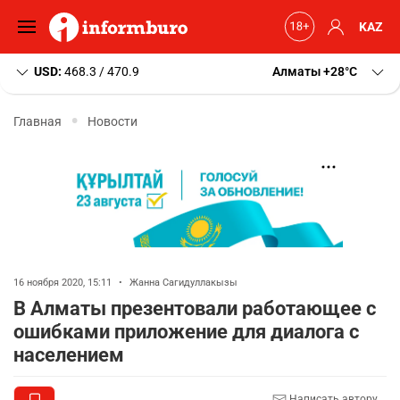
KAZ
USD:
468.3 / 470.9
Алматы
+28
C
Главная
Новости
16 ноября 2020, 15:11
•
Жанна Сагидуллакызы
В Алматы презентовали работающее с
ошибками приложение для диалога с
населением
Написать автору