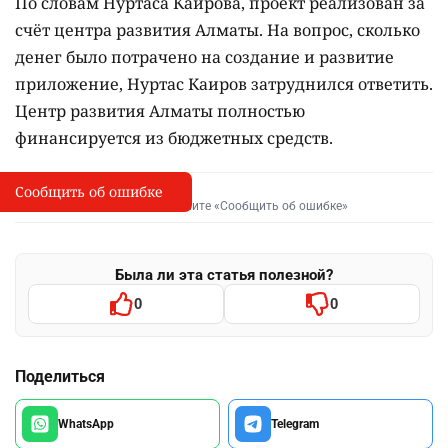
По словам Нуртаса Каирова, проект реализован за
счёт центра развития Алматы. На вопрос, сколько
денег было потрачено на создание и развитие
приложение, Нуртас Каиров затруднился ответить.
Центр развития Алматы полностью
финансируется из бюджетных средств.
Сообщить об ошибке
Сообщить об опечатке
I
Выделите фрагмент и нажмите «Сообщить об ошибке»
Была ли эта статья полезной?
0
0
Поделиться
WhatsApp
Telegram