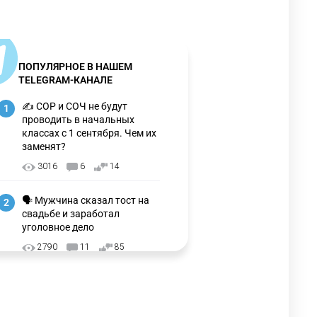
ПОПУЛЯРНОЕ В НАШЕМ
TELEGRAM-КАНАЛЕ
✍️ СОР и СОЧ не будут
1
проводить в начальных
классах с 1 сентября. Чем их
заменят?
3016
6
14
🗣 Мужчина сказал тост на
2
свадьбе и заработал
уголовное дело
2790
11
85
🗣Глава государства
3
направил телеграмму
соболезнования родным и