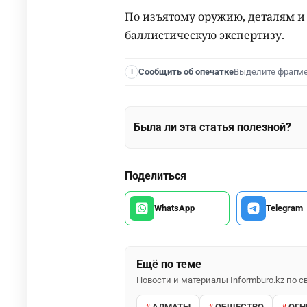
По изъятому оружию, деталям и
баллистическую экспертизу.
Выделите фрагм
Сообщить об опечатке
I
Была ли эта статья полезной?
Поделиться
WhatsApp
Telegram
Ещё по теме
Новости и материалы Informburo.kz по
АЛМАТЫ
ОБЩЕСТВО
ОГН