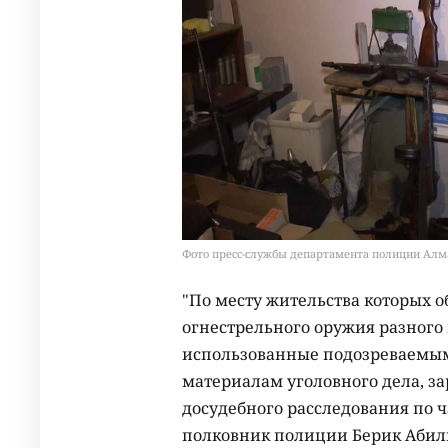
Фото пресс-службы департамента полиции Ал
"По месту жительства которых 
огнестрельного оружия разного
использованные подозреваемым
материалам уголовного дела, з
досудебного расследования по ча
полковник полиции Берик Абил