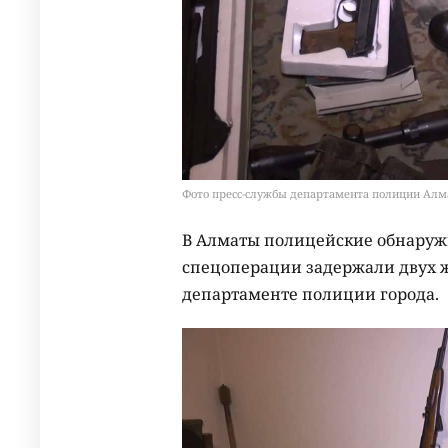
Фото пресс-службы департамента полиции Ал
В Алматы полицейские обнаружи
спецоперации задержали двух ж
департаменте полиции города.