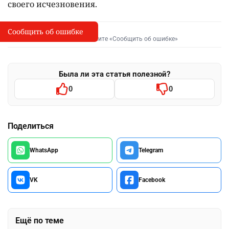
своего исчезновения.
Сообщить об ошибке
Сообщить об опечатке
I
Выделите фрагмент и нажмите «Сообщить об ошибке»
Была ли эта статья полезной?
0
0
Поделиться
WhatsApp
Telegram
VK
Facebook
Ещё по теме