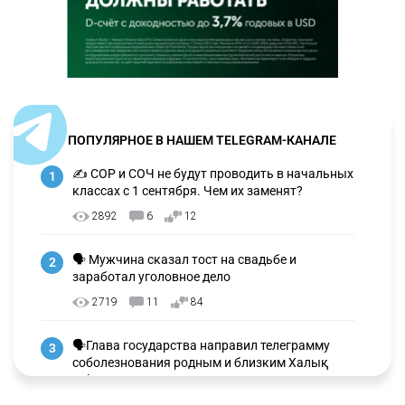
ПОПУЛЯРНОЕ В НАШЕМ TELEGRAM-КАНАЛЕ
✍️ СОР и СОЧ не будут проводить в начальных
1
классах с 1 сентября. Чем их заменят?
2892
6
12
🗣 Мужчина сказал тост на свадьбе и
2
заработал уголовное дело
2719
11
84
🗣Глава государства направил телеграмму
3
соболезнования родным и близким Халық
қаһарманы Ивана Гапича
2594
2
41