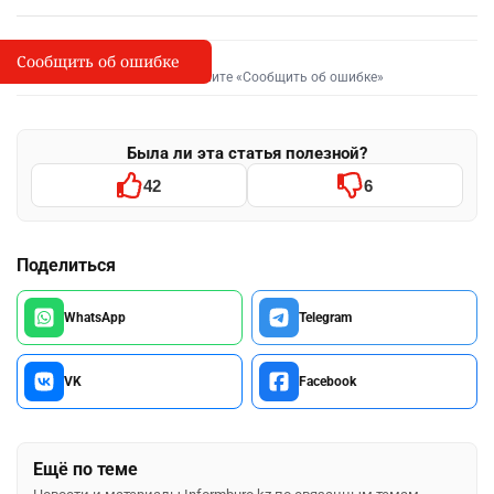
Сообщить об ошибке
Сообщить об опечатке
I
Выделите фрагмент и нажмите «Сообщить об ошибке»
Была ли эта статья полезной?
42
6
Поделиться
WhatsApp
Telegram
VK
Facebook
Ещё по теме