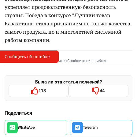
укрепляет продовольственную безопасность
страны. Победа в конкурсе "Лучший товар
Казахстана" стала признанием не только качества
самого продукта, но и многолетней системной
работы компании.
Сообщить об ошибке
Сообщить об опечатке
I
Выделите фрагмент и нажмите «Сообщить об ошибке»
Была ли эта статья полезной?
113
44
Поделиться
WhatsApp
Telegram