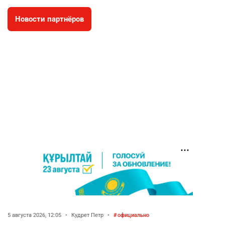
Новости партнёров
🇫🇷 Клуб ПСЖ объявил об открытии своей
4
футбольной академии в Астане
2607
2
39
🇺🇸🇯🇵 США и Япония провели совместную
5
интервенцию для спасения иены
2683
1
16
💬 Димаш Кудайберген ответил на критику
6
нового клипа
2712
6
77
🐏 Скота больше, а мясо дороже. Почему в
7
Казахстане продолжают расти цены на
баранину и конину
2326
5
17
5 августа 2026, 12:05
•
Кудрет Петр
•
официально
🏠 Оправданному пастуху из Актобе подарили