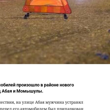
обилей произошло в районе нового
ц Абая и Момышулы.
ствия, на улице Абая мужчина устранял
, перед его автомобилем был припаркован