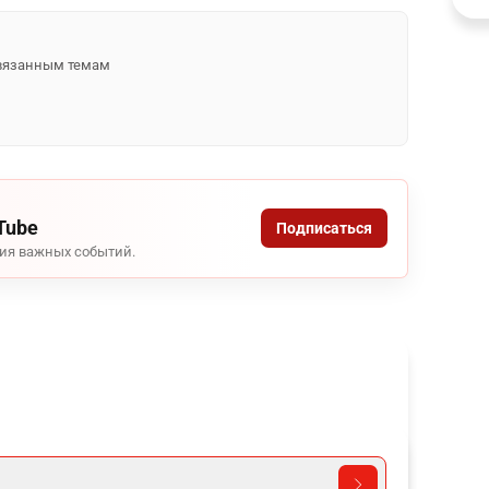
 связанным темам
Tube
Подписаться
ния важных событий.