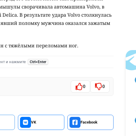
мышулы сворачивала автомашина Volvo, в
 Delica. В результате удара Volvo столкнулась
нявший поломку мужчина оказался зажатым
н с тяжёлыми переломами ног.
ент и нажмите
Ctrl+Enter
0
0
VK
Facebook