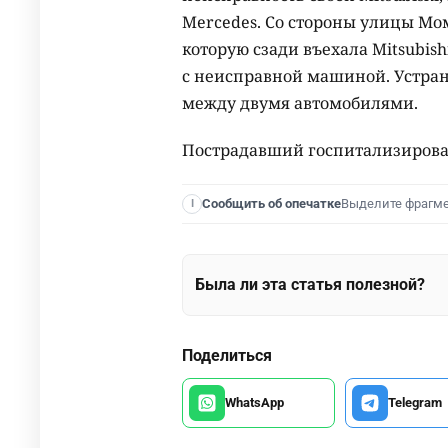
Mercedes. Со стороны улицы Мо
которую сзади въехала Mitsubishi
с неисправной машиной. Устра
между двумя автомобилями.
Пострадавший госпитализирова
Выделите фрагм
Сообщить об опечатке
I
Была ли эта статья полезной?
Поделиться
WhatsApp
Telegram