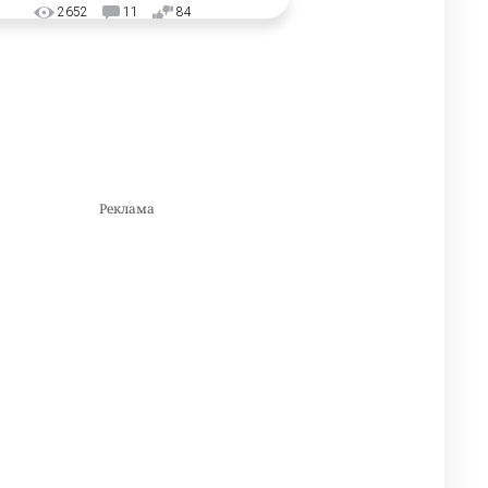
2652
11
84
🇺🇸🇯🇵 США и Япония
3
провели совместную
интервенцию для спасения
иены
2668
1
16
💬 Димаш Кудайберген
4
ответил на критику нового
клипа
2696
6
77
⚠️ Доброе утро, друзья!
5
Предлагаем обзор главных
новостей за 4 августа
2478
0
1
🗣Глава государства
6
направил телеграмму