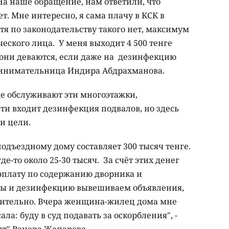
На наше обращение, нам ответили, что
ет. Мне интересно, я сама плачу в КСК в
я по законодательству такого нет, максимум
еского лица. У меня выходит 4 500 тенге
 они деваются, если даже на дезинфекцию
принимательница Индира Абдрахманова.
де обслуживают эти многоэтажки,
сти входит дезинфекция подвалов, но здесь
ти цели.
одъездному дому составляет 300 тысяч тенге.
е-то около 25-30 тысяч. За счёт этих денег
арплату по содержанию дворника и
ты и дезинфекцию вывешиваем объявления,
ительно. Вчера женщина-жилец дома мне
ла: буду в суд подавать за оскорбления", -
хит" Венера Жапарова.