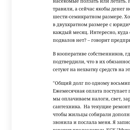
насекомые ползать или летать. 
травили, а сейчас якобы денег н
шести-семикратном размере. Хот
в двухкратном размере с юридич
каждый месяц. Интересно, куда
подвалов нет? – говорит пред
В кооперативе собственников, г
подтвердили, что в их обязанно
сетуют на нехватку средств на э
"Общий долг по одному восьмип
Ежемесячная оплата поступает гд
мы оплачиваем налоги, свет, з
сантехника. На текущие ремон
чтобы жильцы собирали дополн
звонила и послала меня. Я записа
говорит председатель КСК "Му