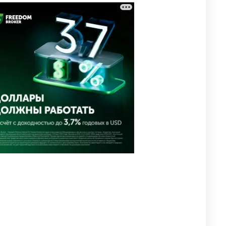
⚠️ Доброе утро, друзья!
3
Предлагаем обзор главных
новостей за 4 августа
2669
0
1
🗣Глава государства
4
направил телеграмму
соболезнования родным и
близким Халық қаһарманы
Ивана Гапича
2682
2
42
🇫🇷 Клуб ПСЖ объявил об
5
открытии своей футбольной
академии в Астане
2674
2
39
🚗 Казахстанцев убедили
6
оформить автокредиты за
вознаграждение