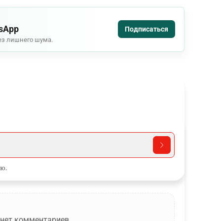
tsApp
Подписаться
ез лишнего шума.
ю.
 нет комментариев…