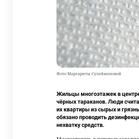
Фото Маргариты Сулейменовой
Жильцы многоэтажек в центре
чёрных тараканов. Люди счит
их квартиры из сырых и грязн
обязано проводить дезинфекц
нехватку средств.
Многоэтажки, в которых завели