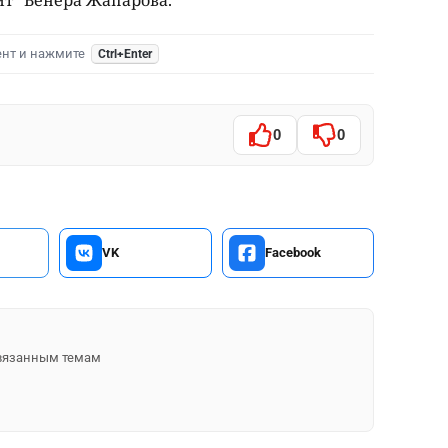
ент и нажмите
Ctrl+Enter
0
0
VK
Facebook
 связанным темам