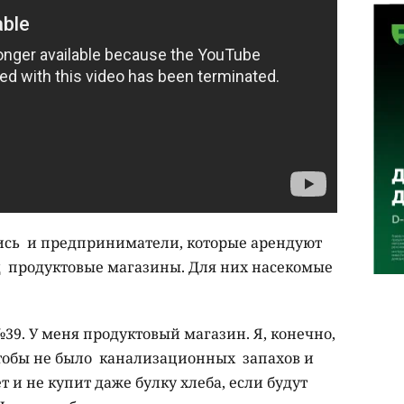
сь и предприниматели, которые арендуют
 продуктовые магазины. Для них насекомые
9. У меня продуктовый магазин. Я, конечно,
 чтобы не было канализационных запахов и
 и не купит даже булку хлеба, если будут