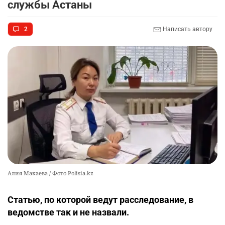
службы Астаны
2340
18
41
2
Написать автору
🌟 Впервые за 70 лет в Казахстане выпустили
10
тигра в его исторический ареал
2367
17
46
Алия Макаева / Фото Polisia.kz
Статью, по которой ведут расследование, в
ведомстве так и не назвали.