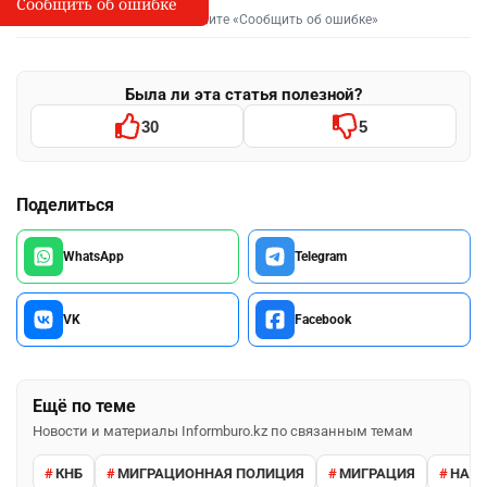
Сообщить об ошибке
Сообщить об опечатке
I
Выделите фрагмент и нажмите «Сообщить об ошибке»
Была ли эта статья полезной?
30
5
Поделиться
WhatsApp
Telegram
VK
Facebook
Ещё по теме
Новости и материалы Informburo.kz по связанным темам
КНБ
МИГРАЦИОННАЯ ПОЛИЦИЯ
МИГРАЦИЯ
НАРУ