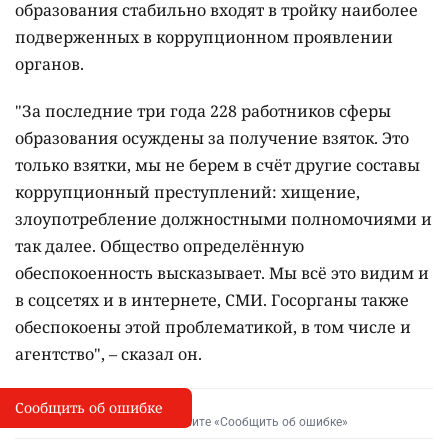
образования стабильно входят в тройку наиболее
подверженных в коррупционном проявлении
органов.
"За последние три года 228 работников сферы
образования осуждены за получение взяток. Это
только взятки, мы не берем в счёт другие составы
коррупционный преступлений: хищение,
злоупотребление должностными полномочиями и
так далее. Общество определённую
обеспокоенность высказывает. Мы всё это видим и
в соцсетях и в интернете, СМИ. Госорганы также
обеспокоены этой проблематикой, в том числе и
агентство", – сказал он.
Сообщить об ошибке
Сообщить об опечатке
I
Выделите фрагмент и нажмите «Сообщить об ошибке»