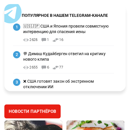
ПОПУЛЯРНОЕ В НАШЕМ TELEGRAM-КАНАЛЕ
🇺🇸🇯🇵 США и Япония провели совместную
1
интервенцию для спасения иены
2628
1
16
💬 Димаш Кудайберген ответил на критику
2
нового клипа
2655
6
77
❌ США готовят закон об экстренном
3
отключении ИИ
2691
1
39
🗣 Мужчина сказал тост на свадьбе и
4
НОВОСТИ ПАРТНЁРОВ
заработал уголовное дело
2336
11
79