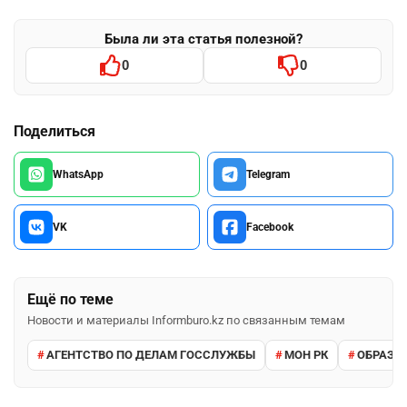
Была ли эта статья полезной?
0
0
Поделиться
WhatsApp
Telegram
VK
Facebook
Ещё по теме
Новости и материалы Informburo.kz по связанным темам
АГЕНТСТВО ПО ДЕЛАМ ГОССЛУЖБЫ
МОН РК
ОБРАЗО