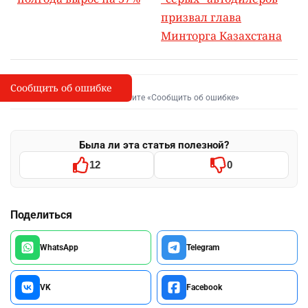
призвал глава
Минторга Казахстана
Сообщить об ошибке
Сообщить об опечатке
I
Выделите фрагмент и нажмите «Сообщить об ошибке»
Была ли эта статья полезной?
12
0
Поделиться
WhatsApp
Telegram
VK
Facebook