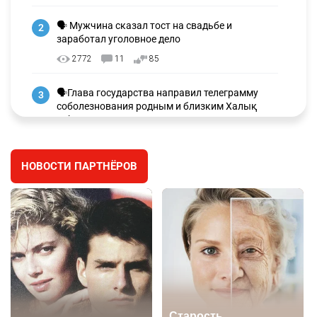
🗣 Мужчина сказал тост на свадьбе и
2
заработал уголовное дело
2772
11
85
🗣Глава государства направил телеграмму
3
соболезнования родным и близким Халық
қаһарманы Ивана Гапича
2634
2
42
НОВОСТИ ПАРТНЁРОВ
🇫🇷 Клуб ПСЖ объявил об открытии своей
4
футбольной академии в Астане
2634
2
39
🇺🇸🇯🇵 США и Япония провели совместную
5
интервенцию для спасения иены
2692
1
16
💬 Димаш Кудайберген ответил на критику
6