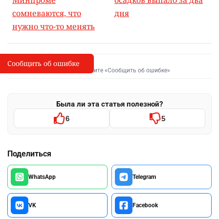
Минпроме
осадков выпало за два
сомневаются, что
дня
нужно что-то менять
Сообщить об ошибке
Сообщить об опечатке
I
Выделите фрагмент и нажмите «Сообщить об ошибке»
Была ли эта статья полезной?
6
5
Поделиться
WhatsApp
Telegram
VK
Facebook