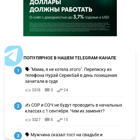
ПОПУЛЯРНОЕ В НАШЕМ TELEGRAM-КАНАЛЕ
🗣 "Мама, я не хотела этого". Переписку из
1
телефона Нурай Серикбай в день похищения
зачитали в суде
3318
0
24
✍️ СОР и СОЧ не будут проводить в начальных
2
классах с 1 сентября. Чем их заменят?
3327
6
15
🗣 Мужчина сказал тост на свадьбе и
3