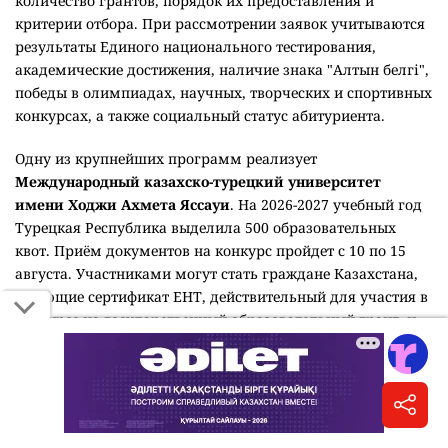
количество грантов, порядок их предоставления и
критерии отбора. При рассмотрении заявок учитываются
результаты Единого национального тестирования,
академические достижения, наличие знака "Алтын белгі",
победы в олимпиадах, научных, творческих и спортивных
конкурсах, а также социальный статус абитуриента.
Одну из крупнейших программ реализует
Международный казахско-турецкий университет
имени Ходжи Ахмета Яссауи
. На 2026-2027 учебный год
Турецкая Республика выделила 500 образовательных
квот. Приём документов на конкурс пройдет с 10 по 15
августа. Участниками могут стать граждане Казахстана,
имеющие сертификат ЕНТ, действительный для участия в
конкурсе на государственный образовательный грант, и
набравшие проходной балл, установленный
университетом.
Кызылординский университет имени Коркыт ата
выделил 125 внутренних грантов победителям олимпиад