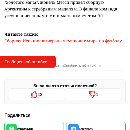
"Золотого мяча"Лионель Месси привёл сборную
Аргентины к серебряным медалям. В финале команда
уступила испанцам с минимальным счётом 0:1.
Читайте также:
Сборная Испании выиграла чемпионат мира по футболу
Сообщить об ошибке
Сообщить об опечатке
I
Выделите фрагмент и нажмите «Сообщить об ошибке»
Была ли эта статья полезной?
12
1
Поделиться
WhatsApp
Telegram