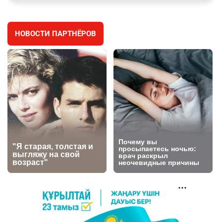
заработал уголовное дело
3038
11
88
НОВОСТИ ПАРТНЁРОВ
🐏 Скота больше, а мясо дороже. Почему в
4
Казахстане продолжают расти цены на
баранину и конину
2728
5
18
⚠️ Доброе утро, друзья! Предлагаем обзор
5
главных новостей за 4 августа
2823
0
1
🗣Глава государства направил телеграмму
6
соболезнования родным и близким Халық
қаһарманы Ивана Гапича
2797
2
42
🇫🇷 Клуб ПСЖ объявил об открытии своей
7
футбольной академии в Астане