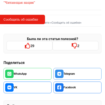
"Читающая нация"
Сообщить об ошибке
Сообщить об опечатке
I
Выделите фрагмент и нажмите «Сообщить об ошибке»
Была ли эта статья полезной?
29
2
Поделиться
WhatsApp
Telegram
VK
Facebook