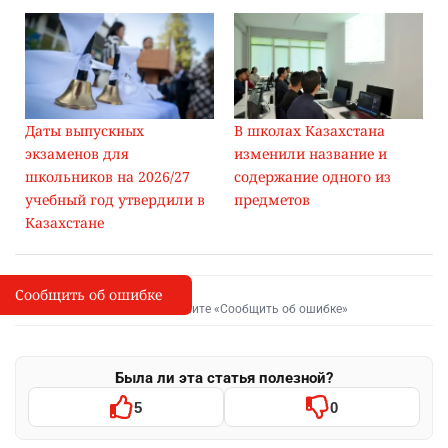
Даты выпускных
В школах Казахстана
экзаменов для
изменили название и
школьников на 2026/27
содержание одного из
учебный год утвердили в
предметов
Казахстане
Сообщить об ошибке
Сообщить об опечатке
I
Выделите фрагмент и нажмите «Сообщить об ошибке»
Была ли эта статья полезной?
5
0