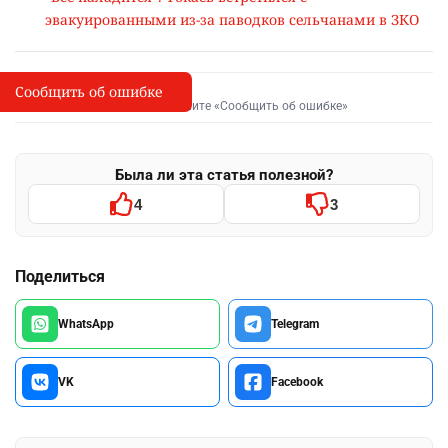
эвакуированными из-за паводков сельчанами в ЗКО
Сообщить об ошибке
Сообщить об опечатке
I
Выделите фрагмент и нажмите «Сообщить об ошибке»
Была ли эта статья полезной?
4
3
Поделиться
WhatsApp
Telegram
VK
Facebook