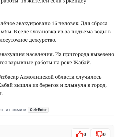
работы. 16 жителей села Уркендеу
.
елёное эвакуировано 16 человек. Для сброса
мбы. В селе Оксановка из-за подъёма воды в
лосуточное дежурство.
 эвакуация населения. Из пригорода вывезено
ятся взрывные работы на реке Жабай.
 Атбасар Акмолинской области случилось
абай вышла из берегов и хлынула в город.
ы.
ент и нажмите
Ctrl+Enter
0
0