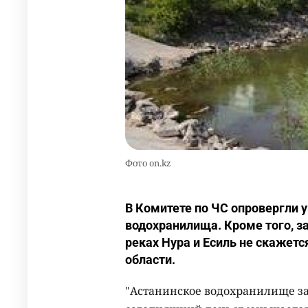
Фото on.kz
В Комитете по ЧС опровергли 
водохранилища. Кроме того, з
реках Нура и Есиль не скажетс
области.
"Астанинское водохранилище за