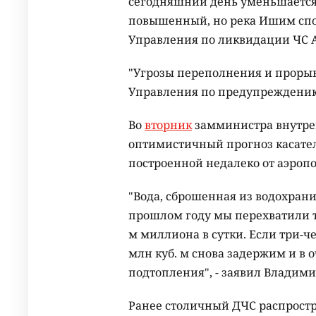
сегодняшний день уменьшается
повышенный, но река Ишим спос
Управления по ликвидации ЧС А
"Угрозы переполнения и прорыв
Управления по предупреждению
Во
вторник
замминистра внутре
оптимистичный прогноз касате
построенной недалеко от аэроп
"Вода, сброшенная из водохрани
прошлом году мы перехватили та
м миллиона в сутки. Если три-че
млн куб. м снова задержим и в 
подтопления", - заявил Владими
Ранее столичный ДЧС распростр