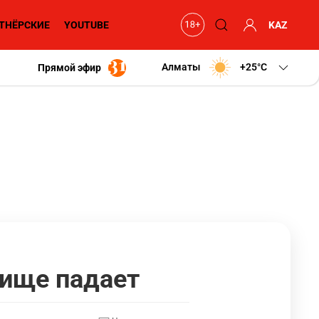
ТНЁРСКИЕ
YOUTUBE
KAZ
Алматы
+25
C
Прямой эфир
лище падает