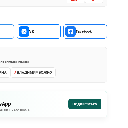
VK
Facebook
 связанным темам
АНА
ВЛАДИМИР БОЖКО
tsApp
Подписаться
ез лишнего шума.