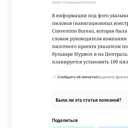
Данил Тумашевич/Facebook
В информации под фото указыва
пилонов (навигационных констр
Convention Bureau, которая была
словам руководителя компании 
пилотного проекта указатели пок
бульваре Нуржол и на Центральн
планируется установить 100 пил
Выделите фрагм
Сообщить об опечатке
I
Была ли эта статья полезной?
Поделиться