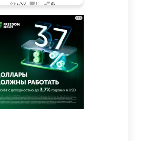
2760
11
85
🗣Глава государства
3
направил телеграмму
соболезнования родным и
близким Халық қаһарманы
Ивана Гапича
2624
2
42
🇫🇷 Клуб ПСЖ объявил об
4
открытии своей футбольной
академии в Астане
2632
2
39
🇺🇸🇯🇵 США и Япония
5
провели совместную
интервенцию для спасения
иены
2688
1
16