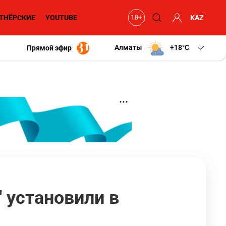
ТНЁРСКИЕ
YOUTUBE
KAZ
Алматы
+18
C
Прямой эфир
 установили в