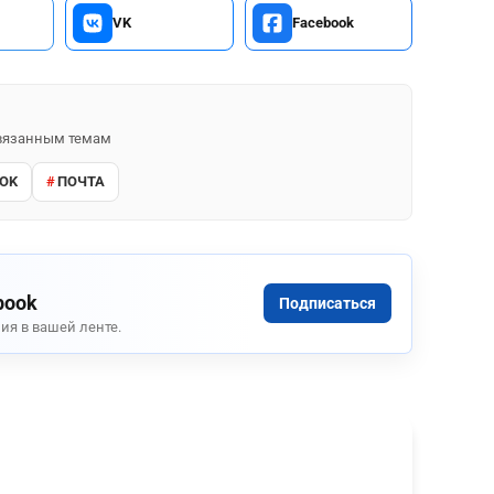
VK
Facebook
 связанным темам
OK
ПОЧТА
book
Подписаться
ия в вашей ленте.