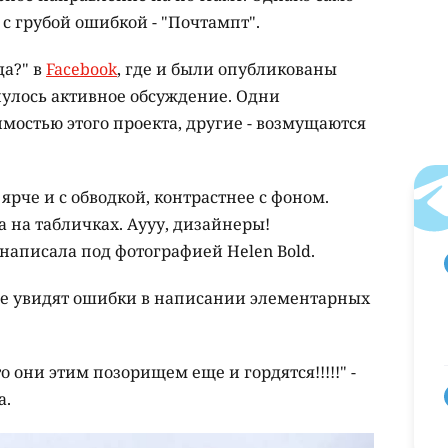
с грубой ошибкой - "Почтампт".
да?" в
Facebook
, где и были опубликованы
нулось активное обсуждение. Одни
мостью этого проекта, другие - возмущаются
ярче и с обводкой, контрастнее с фоном.
а на табличках. Аууу, дизайнеры!
- написала под фотографией Helen Bold.
все увидят ошибки в написании элементарных
то они этим позорищем еще и гордятся!!!!!" -
а.