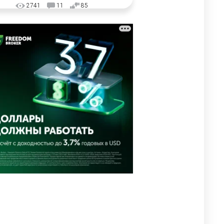
2741
11
85
🗣Глава государства
3
направил телеграмму
соболезнования родным и
близким Халық қаһарманы
Ивана Гапича
2608
2
41
🇫🇷 Клуб ПСЖ объявил об
4
открытии своей футбольной
академии в Астане
2620
2
39
🇺🇸🇯🇵 США и Япония
5
провели совместную
интервенцию для спасения
иены
2685
1
16