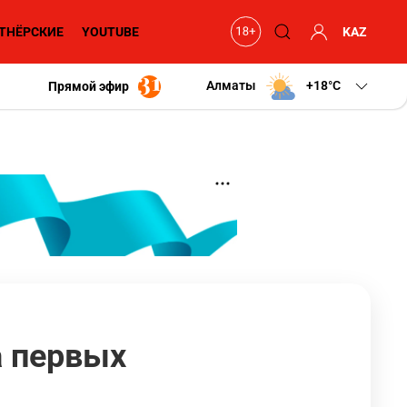
ТНЁРСКИЕ
YOUTUBE
KAZ
Алматы
+18
C
Прямой эфир
а первых