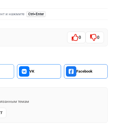
ент и нажмите
Ctrl+Enter
0
0
VK
Facebook
 связанным темам
Т